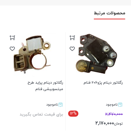
محصولات مرتبط
رگلاتور دینام پژو206 فنام
رگلاتور دینام پراید طرح
میتسوبیشی فنام
ناموجود
ناموجود
12%
2,470,000
برای قیمت تماس بگیرید
2,170,000
تومان