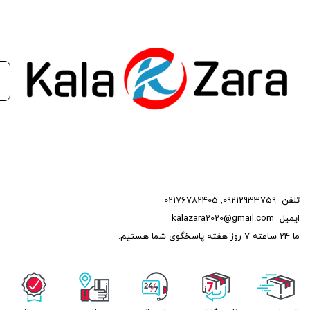
تلفن
09212933759
,
02176782405
ایمیل
kalazara2020@gmail.com
ما 24 ساعته 7 روز هفته پاسخگوی شما هستیم.