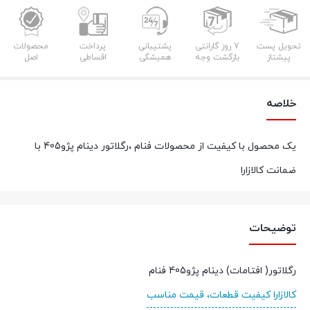
تحویل پست
7 روز گارانتی
پشتیبانی
پرداخت
محصولات
پیشتاز
بازگشت وجه
همیشگی
اقساطی
اصل
خلاصه
یک محصول با کیفیت از محصولات فنام ،رگلاتور دینام پژو405 با
ضمانت کالازارا
توضیحات
رگلاتور( افتامات) دینام پژو405 فنام
کالازارا کیفیت قطعات، قیمت مناسب