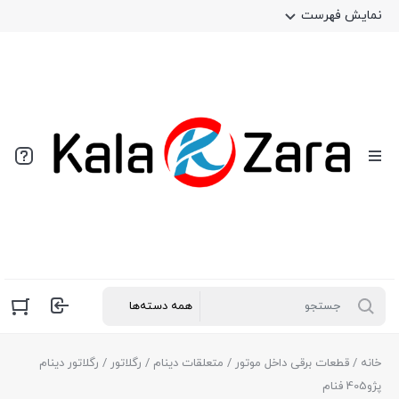
نمایش فهرست
خانه
/
قطعات برقی داخل موتور
/
متعلقات دینام
/
رگلاتور
/ رگلاتور دینام
پژو405 فنام