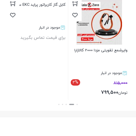
کابل گاز کاربراتور پراید EKC سبزوار
ent
موجود در انبار
برای قیمت تماس بگیرید
بر
وایرشمع تقویتی مزدا 2000 کالازارا
بستن
موجود در انبار
2%
815,000
799,500
تومان
بستن