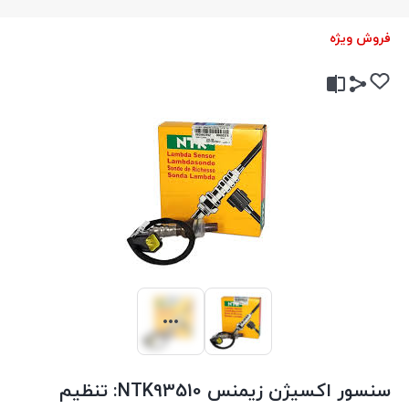
فروش ویژه
سنسور اکسیژن زیمنس NTK93510: تنظیم