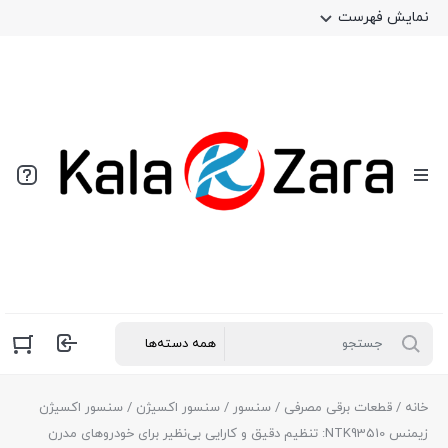
نمایش فهرست
خانه
/
قطعات برقی مصرفی
/
سنسور
/
سنسور اکسیژن
/ سنسور اکسیژن
زیمنس NTK93510: تنظیم دقیق و کارایی بی‌نظیر برای خودروهای مدرن