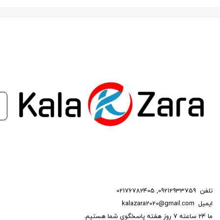
بستن
انتخابی هوشمندانه برای خودروی شما.
سنسور اکسیژن ماشین؛ وظیفه و کارایی
تلفن
09212933759
,
02176782405
ایمیل
kalazara2020@gmail.com
ما 24 ساعته 7 روز هفته پاسخگوی شما هستیم.