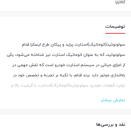
کالازارا
توضیحات
سولونوئید(اتوماتیک)استارت پراید و پیکان طرح ایسکرا فنام
سولونوئید، که به عنوان اتوماتیک استارت نیز شناخته می‌شود، یکی
از اجزای حیاتی در سیستم استارت خودرو است که نقش مهمی در
راه‌اندازی موتور دارد. برند فنام، با تکیه بر تجربه و تخصص خود در
تولید قطعات خودرو، سولونوئید(اتوماتیک)استارت با کیفیت بالا و
عملکردی قابل اعتماد را ارائه می‌دهد.
نمایش بیشتر
ویژگی‌ها و مشخصات سولونوئید(اتوماتیک)استارت فنام
1.
کیفیت ساخت بالا
: سولونوئید(اتوماتیک)استارت با استفاده از مواد
نقد و بررسی‌ها
اولیه با کیفیت و تکنولوژی‌های پیشرفته تولید می‌شوند، که منجر به