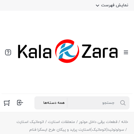
نمایش فهرست
خانه
/
قطعات برقی داخل موتور
/
متعلقات استارت
/
اتوماتیک استارت
/ سولونوئید(اتوماتیک)استارت پراید و پیکان طرح ایسکرا فنام