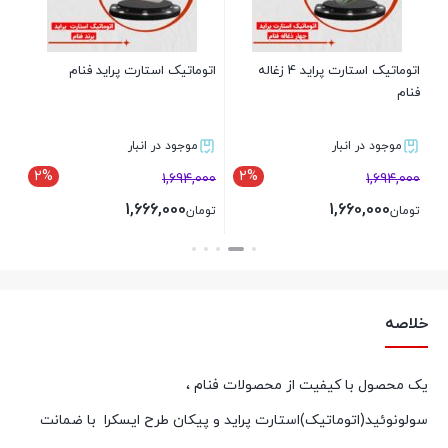
00
تو
اتوماتیک استارت پراید 4 زغاله
اتوماتیک استارت پراید فنام
فنام
موجود در انبار
موجود در انبار
2%
2%
1,694,000
1,694,000
1,666,000
1,660,000
تومان
تومان
بستن
بستن
خلاصه
یک محصول با کیفیت از محصولات فنام ،
سولونوئید(اتوماتیک)استارت پراید و پیکان طرح ایسکرا با ضمانت