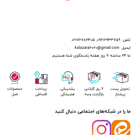
تجربه کنید و از خدمات پس از فروش حرفه‌ای این برند بهره‌مند
شوید.
کالازارا کیفیت قطعات، قیمت مناسب
عضویت در تلگرام
تلفن
09212933759
,
02176782405
عضویت در ایتا
ایمیل
kalazara2020@gmail.com
ما 24 ساعته 7 روز هفته پاسخگوی شما هستیم.
تحویل پست
7 روز گارانتی
پشتیبانی
پرداخت
محصولات
پیشتاز
بازگشت وجه
همیشگی
اقساطی
اصل
ما را در شبکه‌های اجتماعی دنبال کنید