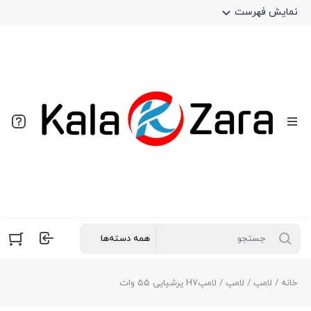
نمایش فهرست
خانه
/
لامپ
/
لامپ
/ لامپH7 پرشیایی ۵۵ وات