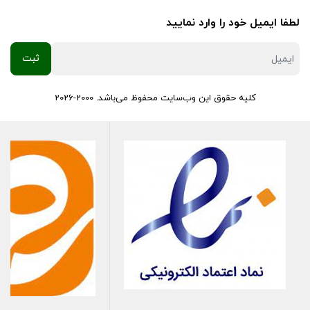
دید کافی در جاده، مخصوصاً در شب و شرایط آب و هوایی نامساعد،
لطفا ایمیل خود را وارد نمایید
اولویت اول هر راننده‌ای است. نوردهی ضعیف یا نامناسب چراغ جلو
می‌تواند خطرات جدی در پی داشته باشد:
افزایش ایمنی:
دید بهتر در شب، مه، باران و جاده‌های خلوت،
کلیه حقوق این وب‌سایت محفوظ می‌باشد. 2000-2026
شانس تشخیص موانع و جلوگیری از تصادف را بالا می‌برد.
کاهش خستگی راننده:
نور واضح و کافی، فشار روی چشم را کم کرده
و رانندگی طولانی را راحت‌تر می‌کند.
جلوگیری از خیرگی:
لامپ‌های بی‌کیفیت یا تنظیم نادرست، نور را به
چشم رانندگان مقابل می‌تابانند و ایمنی آن‌ها را به خطر می‌اندازند.
راهنمای انتخاب و خرید بهترین لامپ
H7
برای انتخاب بهترین لامپ H7، به این نکات توجه کنید: