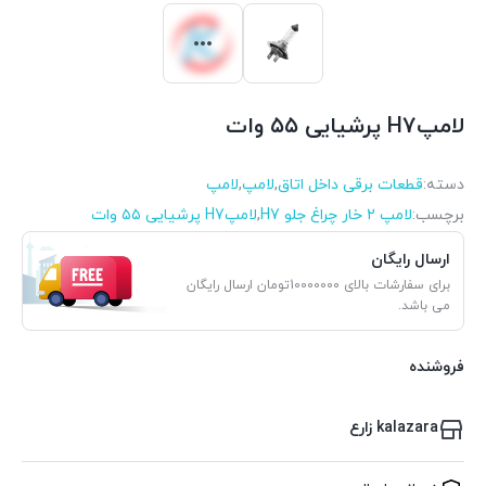
لامپH7 پرشیایی ۵۵ وات
دسته:
قطعات برقی داخل اتاق
,
لامپ
,
لامپ
برچسب:
لامپ 2 خار چراغ جلو H7
,
لامپH7 پرشیایی ۵۵ وات
ارسال رایگان
برای سفارشات بالای 10000000تومان ارسال رایگان
می باشد.
فروشنده
kalazara زارع