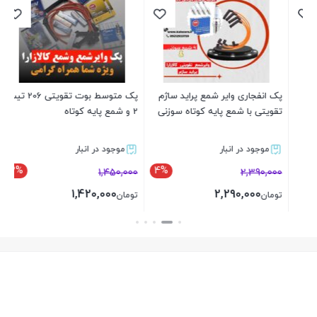
است
00
تو
پک انفجاری وایر شمع پراید ساژم
پک متوسط بوت تقویتی 206 تیپ
تقویتی با شمع پایه کوتاه سوزنی
2 و شمع پایه کوتاه
موجود در انبار
موجود در انبار
2%
4%
1,450,000
2,390,000
1,420,000
2,290,000
تومان
تومان
بستن
بستن