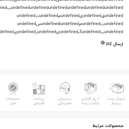
undefined
undefined
undefined
undefined
undefined
undefinedقundefinedیundefinedمundefinedتundefined
undefinedتundefinedمundefinedاundefinedسundefined
undefinedبundefinedگundefinedیundefinedرundefinedیundefinedدundefined
ارسال کالا
تحویل پست
7 روز گارانتی
پشتیبانی
پرداخت
محصولات
پیشتاز
بازگشت وجه
همیشگی
اقساطی
اصل
محصولات مرتبط