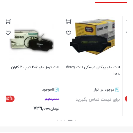
لنت جلو پیکان دیسکی لنت discy
لنت ترمز جلو ۲۰۶ تیپ ۲ کاران
lent
LENT
موجود در انبار
ناموجود
15%
برای قیمت تماس بگیرید
870,000
بر
739,000
تومان
بستن
بستن