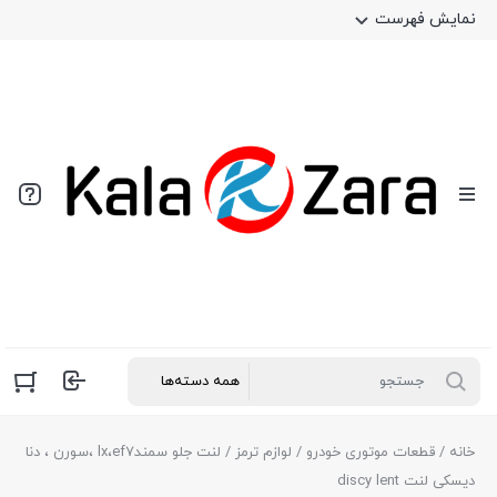
نمایش فهرست
خانه
/
قطعات موتوری خودرو
/
لوازم ترمز
/ لنت جلو سمندlx،ef7 ،سورن ، دنا
دیسکی لنت discy lent