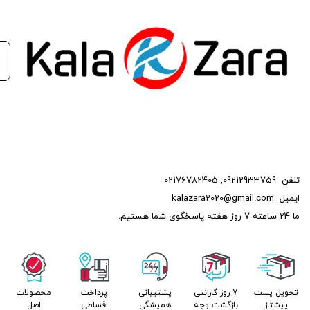
تلفن
09212933759
,
02176782405
ایمیل
kalazara2020@gmail.com
ما 24 ساعته 7 روز هفته پاسخگوی شما هستیم.
تحویل پست
7 روز گارانتی
پشتیبانی
پرداخت
محصولات
پیشتاز
بازگشت وجه
همیشگی
اقساطی
اصل