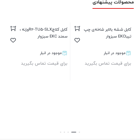
محصولات پیشنهادی
کابل ششه بالابر شاخه‌ی چپ
کابل کلاچR2-TU5-SLXوزنه دار
دینام
تیباEKC سبزوار
سمند EKC سبزوار
موجود در انبار
موجود در انبار
برای قیمت تماس بگیرید
برای قیمت تماس بگیرید
تو
بستن
بستن