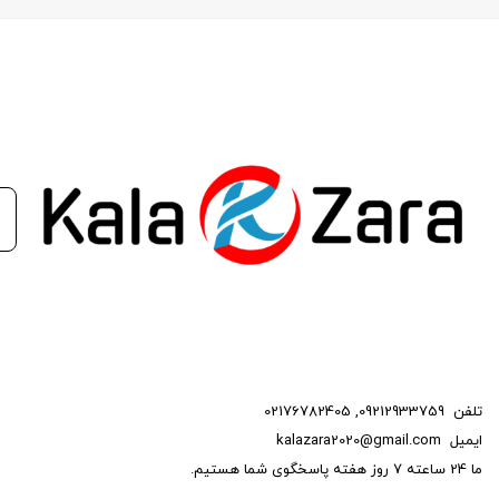
تلفن
09212933759
,
02176782405
ایمیل
kalazara2020@gmail.com
ما 24 ساعته 7 روز هفته پاسخگوی شما هستیم.