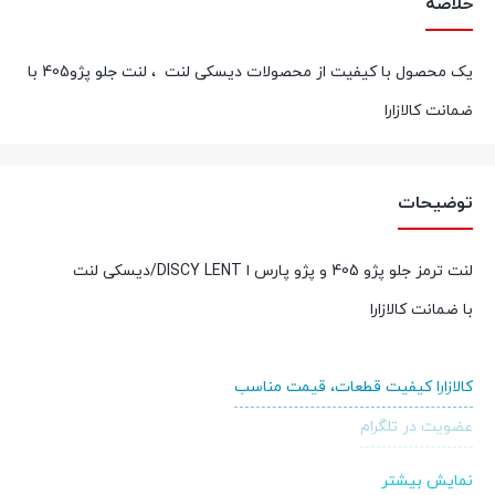
خلاصه
یک محصول با کیفیت از محصولات دیسکی لنت ، لنت جلو پژو405 با
ضمانت کالازارا
توضیحات
لنت ترمز جلو پژو 405 و پژو پارس ا DISCY LENT/دیسکی لنت
با ضمانت کالازارا
کالازارا کیفیت قطعات، قیمت مناسب
عضویت در تلگرام
عضویت در ایتا
نمایش بیشتر