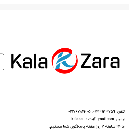
بستن
تلفن
09212933759
,
02176782405
ایمیل
kalazara2020@gmail.com
ما 24 ساعته 7 روز هفته پاسخگوی شما هستیم.