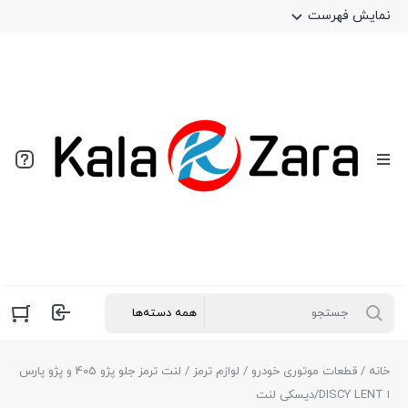
نمایش فهرست
خانه
/
قطعات موتوری خودرو
/
لوازم ترمز
/ لنت ترمز جلو پژو 405 و پژو پارس
ا DISCY LENT/دیسکی لنت