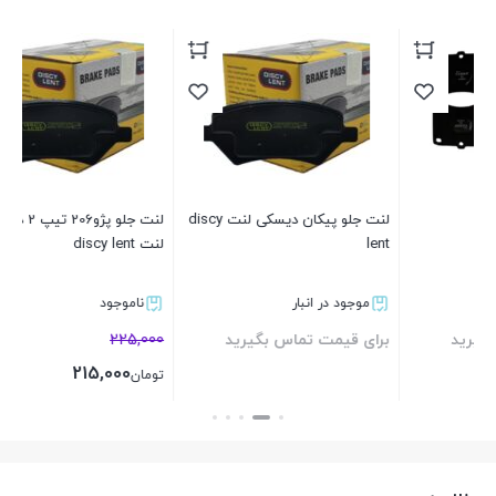
لنت جلو پیکان دیسکی لنت discy
لنت جلو پژو206 تیپ 2 دیسکی
لنت ج
lent
لنت discy lent
موجود در انبار
ناموجود
4%
برای قیمت تماس بگیرید
225,000
00
215,000
تومان
تو
بستن
بستن