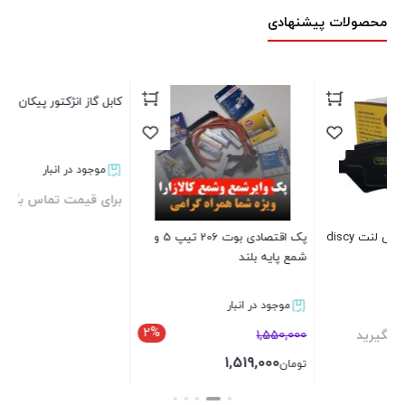
محصولات پیشنهادی
کابل گاز انژکتور پیکان EKC سبزوار
و ش
موجود در انبار
برای قیمت تماس بگیرید
00
تو
discy
پک اقتصادی بوت 206 تیپ 5 و
شمع پایه بلند
بستن
موجود در انبار
2%
1,550,000
1,519,000
تومان