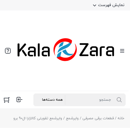
نمایش فهرست
خانه
/
قطعات برقی مصرفی
/
وایرشمع
/ وایرشمع تقویتی کالازارا ال90 برو