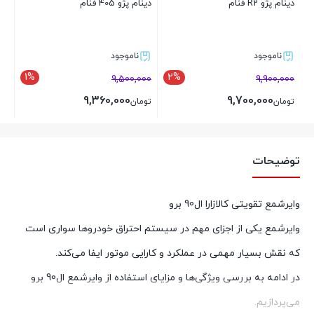
دینام پژو R2 فنام
دینام پژو 405 فنام
ناموجود
ناموجود
1%
2%
9,500,000
9,900,000
9,360,000
9,700,000
تومان
تومان
بستن
بستن
توضیحات
وایرشمع تقویتی کالازارا ال90 برو
وایرشمع یکی از اجزای مهم در سیستم احتراق خودروها سواری است
که نقش بسیار مهمی در عملکرد و کارایی موتور ایفا می‌کند.
در ادامه به بررسی ویژگی‌ها و مزایای استفاده از وایرشمع ال90 برو
می‌پردازیم.