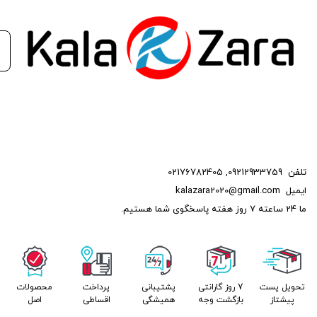
هزینه‌های نگهداری و افزایش عمر مفید موتور خودروی شما داشته
باشد.
این محصول با ارائه کیفیت بالا و کارایی مطلوب، انتخابی هوشمندانه
برای صاحبان خودروهای سواری می‌باشد که به دنبال بهبود کارایی و
عملکرد خودروی خود هستند.
تلفن
09212933759
,
02176782405
ایمیل
kalazara2020@gmail.com
ما 24 ساعته 7 روز هفته پاسخگوی شما هستیم.
تحویل پست
7 روز گارانتی
پشتیبانی
پرداخت
محصولات
پیشتاز
بازگشت وجه
همیشگی
اقساطی
اصل