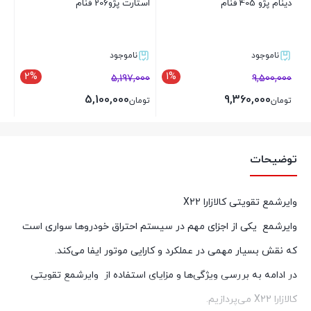
دینام پژو 405 فنام
استارت پژو206 فنام
ناموجود
ناموجود
2%
1%
5,197,000
9,500,000
5,100,000
9,360,000
تومان
تومان
بستن
بستن
توضیحات
وایرشمع تقویتی کالازارا X22
وایرشمع یکی از اجزای مهم در سیستم احتراق خودروها سواری است
که نقش بسیار مهمی در عملکرد و کارایی موتور ایفا می‌کند.
در ادامه به بررسی ویژگی‌ها و مزایای استفاده از وایرشمع تقویتی
کالازارا X22 می‌پردازیم.