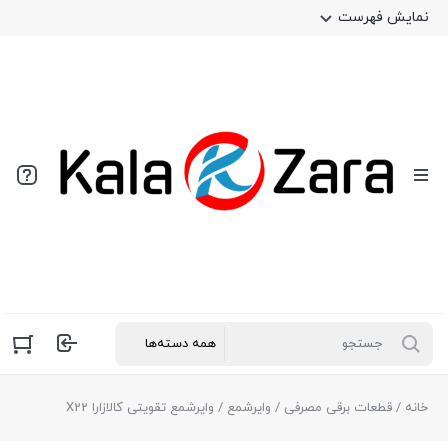
نمایش فهرست
خانه
/
قطعات برقی مصرفی
/
وایرشمع
/ وایرشمع تقویتی کالازارا X22