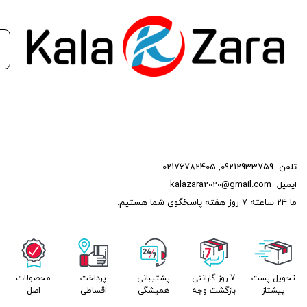
هزینه‌های نگهداری و افزایش عمر مفید موتور خودروی شما داشته
باشد.
این محصول با ارائه کیفیت بالا و کارایی مطلوب، انتخابی هوشمندانه
برای صاحبان خودروهای سواری می‌باشد که به دنبال بهبود کارایی و
عملکرد خودروی خود هستند.
کالازارا کیفیت قطعات، قیمت مناسب
عضویت در تلگرام
تلفن
09212933759
,
02176782405
عضویت در ایتا
ایمیل
kalazara2020@gmail.com
ما 24 ساعته 7 روز هفته پاسخگوی شما هستیم.
تحویل پست
7 روز گارانتی
پشتیبانی
پرداخت
محصولات
پیشتاز
بازگشت وجه
همیشگی
اقساطی
اصل