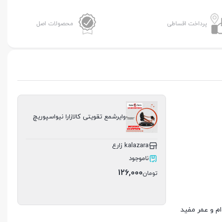
پرداخت اقساطی
محصولات اصل
وایرشمع تقویتی کالازارا نیواسپوریچ
kalazara زارع
ناموجود
126,000
تومان
ام و عمر مفید