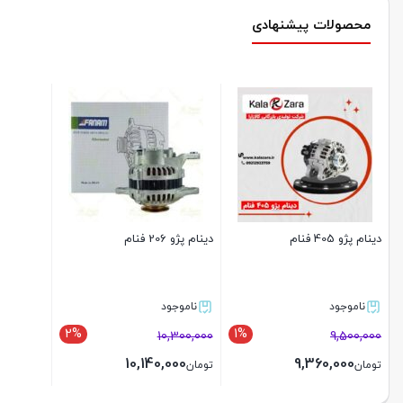
محصولات پیشنهادی
دینام پژو 405 فنام
دینام پژو 206 فنام
ناموجود
ناموجود
2%
1%
10,300,000
9,500,000
10,140,000
9,360,000
تومان
تومان