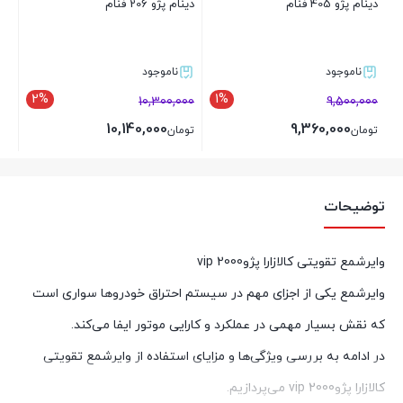
دینام پژو 405 فنام
دینام پژو 206 فنام
ناموجود
ناموجود
2%
1%
10,300,000
9,500,000
10,140,000
9,360,000
تومان
تومان
بستن
بستن
توضیحات
وایرشمع تقویتی کالازارا پژو2000 vip
وایرشمع یکی از اجزای مهم در سیستم احتراق خودروها سواری است
که نقش بسیار مهمی در عملکرد و کارایی موتور ایفا می‌کند.
در ادامه به بررسی ویژگی‌ها و مزایای استفاده از وایرشمع تقویتی
کالازارا پژو2000 vip می‌پردازیم.