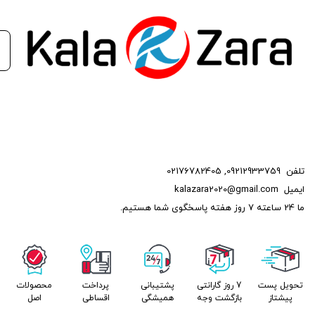
وایرشمع پژو2000 vip می‌تواند تأثیر بسزایی در بهبود عملکرد، کاهش
هزینه‌های نگهداری و افزایش عمر مفید موتور خودروی شما داشته
باشد.
این محصول با ارائه کیفیت بالا و کارایی مطلوب، انتخابی هوشمندانه
برای صاحبان خودروهای سواری می‌باشد که به دنبال بهبود کارایی و
عملکرد خودروی خود هستند.
تلفن
09212933759
,
02176782405
ایمیل
kalazara2020@gmail.com
ما 24 ساعته 7 روز هفته پاسخگوی شما هستیم.
تحویل پست
7 روز گارانتی
پشتیبانی
پرداخت
محصولات
پیشتاز
بازگشت وجه
همیشگی
اقساطی
اصل