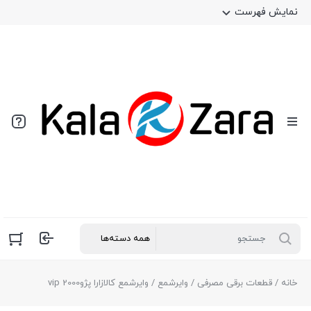
نمایش فهرست
خانه
/
قطعات برقی مصرفی
/
وایرشمع
/ وایرشمع کالازارا پژو2000 vip