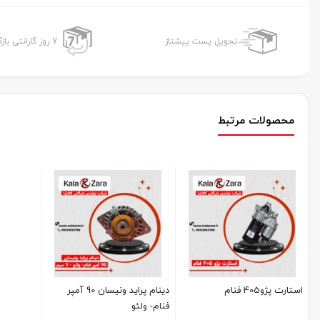
تحویل پست پیشتاز
7 روز گارانتی بازگشت وجه
محصولات مرتبط
استارت پژو405 فنام
دینام پراید ونیسان 90 آمپر
فنام- ولئو