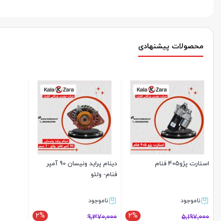
محصولات پیشنهادی
استارت پژو405 فنام
دینام پراید ونیسان 90 آمپر
فنام- ولئو
ناموجود
ناموجود
2%
2%
9,370,000
5,197,000