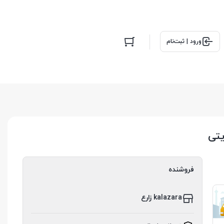
ورود | ثبت‌نام
یتی
فروشنده
kalazara زارع