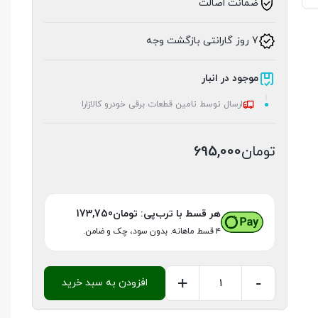
ضمانت اصالت
7 روز گارانتی بازگشت وجه
موجود در انبار
ارسال توسط تامین قطعات برقی خودرو کالازارا
تومان
695,000
هر قسط با ترب‌پی:
تومان
173,750
۴ قسط ماهانه. بدون سود، چک و ضامن.
+
-
افزودن به سبد خرید
وایرشمع
تقویتی