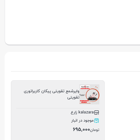
وایرشمع تقویتی پیکان کاربراتوری
تقویتی
kalazara زارع
موجود در انبار
695,000
تومان