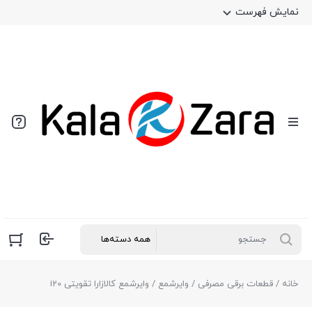
نمایش فهرست
خانه
/
قطعات برقی مصرفی
/
وایرشمع
/ وایرشمع کالازارا تقویتی i20