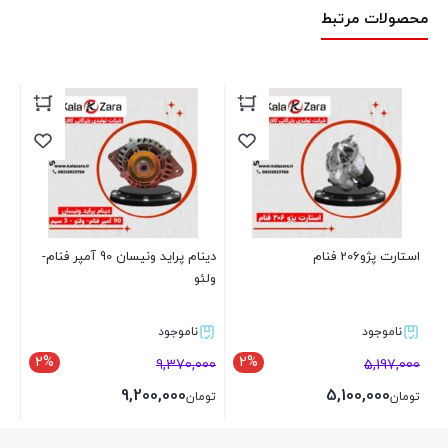
محصولات مرتبط
استارت پژو206 فنام
دینام پراید ونیسان 90 آمپر فنام-
ولئو
ناموجود
ناموجود
2%
2%
9,370,000
5,197,000
9,200,000
5,100,000
تومان
تومان
بستن
بستن