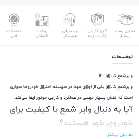
تحویل پست
7 روز گارانتی
پشتیبانی
پرداخت
محصولات
پیشتاز
بازگشت وجه
همیشگی
اقساطی
اصل
توضیحات
وایرشمع کالازارا i20
وایرشمع کالازارا یکی از اجزای مهم در سیستم احتراق خودروها سواری
است که نقش بسیار مهمی در عملکرد و کارایی موتور ایفا می‌کند.
آیا به دنبال وایر شمع با کیفیت برای
خودروی خود هستید؟
نمایش بیشتر
کالازارا طیف گسترده‌ای از وایر شمع‌های اورجینال و با دوام را برای