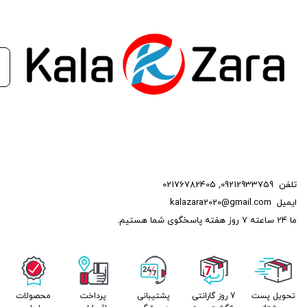
وایرشمع پیکان کاربراتوری تقویتی می‌تواند تأثیر بسزایی در بهبود
عملکرد، کاهش هزینه‌های نگهداری و افزایش عمر مفید موتور خودروی
شما داشته باشد.
این محصول با ارائه کیفیت بالا و کارایی مطلوب، انتخابی هوشمندانه
برای صاحبان خودروهای سواری می‌باشد که به دنبال بهبود کارایی و
عملکرد خودروی خود هستند.
تلفن
09212933759
,
02176782405
ایمیل
kalazara2020@gmail.com
ما 24 ساعته 7 روز هفته پاسخگوی شما هستیم.
تحویل پست
7 روز گارانتی
پشتیبانی
پرداخت
محصولات