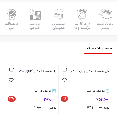
تحویل پست
7 روز گارانتی
پشتیبانی
پرداخت
محصولات
پیشتاز
بازگشت وجه
همیشگی
اقساطی
اصل
محصولات مرتبط
وایر شمع تقویتی پراید ساژم کالازارا
وایرشمع تقویتی کالازارا lifan x60
وای
یورو4 کا
موجود در انبار
موجود در انبار
2%
1%
00
286,000
753,600
280,000
744,000
تومان
تومان
تو