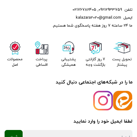
تلفن
09212933759
,
02176782405
ایمیل
kalazara2020@gmail.com
ما 24 ساعته 7 روز هفته پاسخگوی شما هستیم.
تحویل پست
7 روز گارانتی
پشتیبانی
پرداخت
محصولات
پیشتاز
بازگشت وجه
همیشگی
اقساطی
اصل
ما را در شبکه‌های اجتماعی دنبال کنید
لطفا ایمیل خود را وارد نمایید