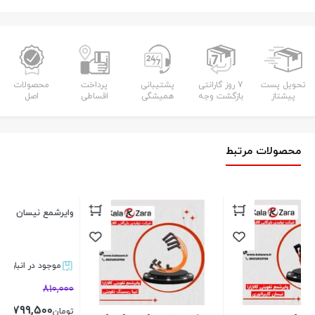
تحویل پست
7 روز گارانتی
پشتیبانی
پرداخت
محصولات
پیشتاز
بازگشت وجه
همیشگی
اقساطی
اصل
محصولات مرتبط
وایرشمع نیسان کاربراتور کالازارا
وا
موجود در انبار
1%
00
810,000
799,500
تومان
تو