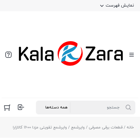
نمایش فهرست
خانه
/
قطعات برقی مصرفی
/
وایرشمع
/ وایرشمع تقویتی مزدا 1600 کالازارا