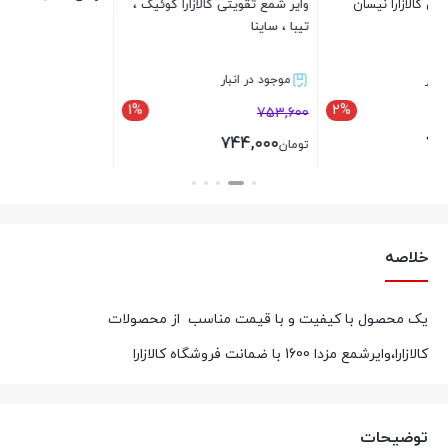
وایر شمع تقویتی کالازارا کوئیک ،
تیبا ، ساینا
بستن
موجود در انبار
1%
753,600
744,000
تومان
بستن
خلاصه
یک محصول با کیفیت و با قیمت مناسب از محصولات
کالازارا،وایرشمع مزدا 1600 با ضمانت فروشگاه کالازارا
توضیحات