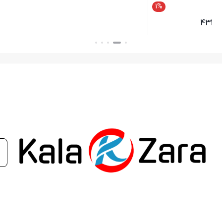
1
است؛ جنس مواد و کیفیت ساخت می‌تواند این ویژگی را تضمین کند.
4.
کاهش نویز الکترومغناطیسی
: وایر شمع‌های با کیفیت باید توانایی
کاهش نویزهای الکترومغناطیسی را داشته باشند تا عملکرد سایر
سیستم‌های الکترونیکی خودرو تحت تاثیر قرار نگیرد.
5.
نصب آسان
: طراحی مناسب وایر شمع باید نصب و تعویض آن را
آسان کند.
اگر به دنبال وایر شمع با کیفیت و عملکرد عالی برای خودروی خود
هستید، به سایت کالازارا مراجعه کنید. در کالازارا مجموعه‌ای از بهترین
وایر شمع‌ها با قیمت‌های رقابتی و ضمانت کیفیت عرضه می‌شود. با
خرید از کالازارا، از تخفیفات ویژه و خدمات پس از فروش بهره‌مند
شوید. همین حالا به سایت کالازارا سر بزنید و خریدی مطمئن را تجربه
کنید!