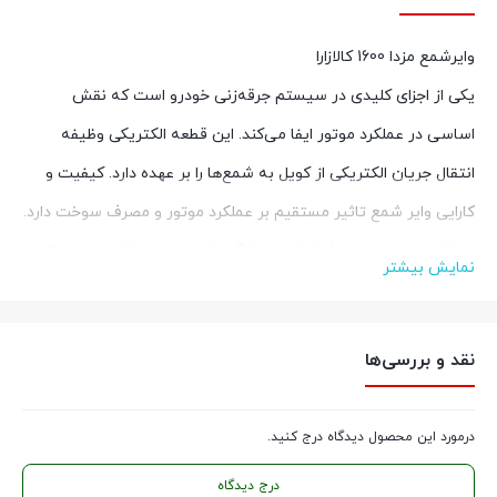
وایرشمع مزدا 1600 کالازارا
یکی از اجزای کلیدی در سیستم جرقه‌زنی خودرو است که نقش
اساسی در عملکرد موتور ایفا می‌کند. این قطعه الکتریکی وظیفه
انتقال جریان الکتریکی از کویل به شمع‌ها را بر عهده دارد. کیفیت و
کارایی وایر شمع تاثیر مستقیم بر عملکرد موتور و مصرف سوخت دارد.
در ادامه به بررسی مشخصات و ویژگی‌های مهم وایر شمع می‌پردازیم
نمایش بیشتر
مشخصات وایرشمع مزدا 1600 کالازارا
1.
مقاومت الکتریکی
: دارای مقاومت مناسب برای جلوگیری از تداخلات
نقد و بررسی‌ها
الکتریکی و بهبود کیفیت جرقه
2.
جنس مواد
: مواد استفاده شده در وایر شمع‌ها عموماً از سیلیکون یا
درمورد این محصول دیدگاه درج کنید.
EPDM (اتیلن پروپیلن دی‌ان مونومر) است که در برابر حرارت و
درج دیدگاه
خوردگی مقاوم هستند.