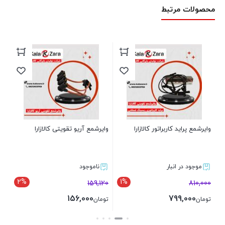
محصولات مرتبط
پار
00
تو
وایرشمع پراید کاربراتور کالازارا
وایرشمع آریو تقویتی کالازارا
موجود در انبار
ناموجود
2%
1%
159,120
810,000
156,000
799,000
تومان
تومان
بستن
بستن