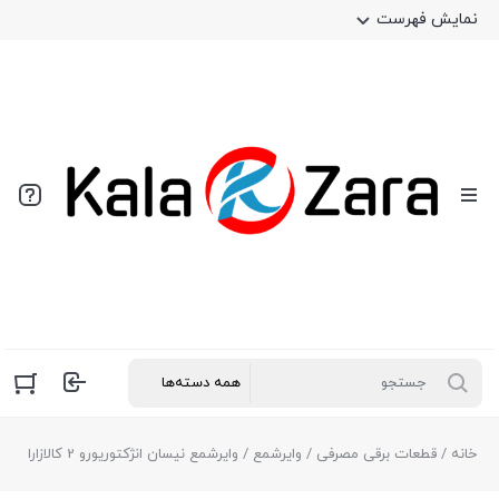
نمایش فهرست
خانه
/
قطعات برقی مصرفی
/
وایرشمع
/ وایرشمع نیسان انژکتوریورو 2 کالازارا