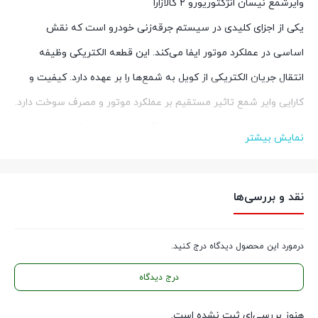
وایرشمع نیسان انژکتوریورو 2 کالازارا
یکی از اجزای کلیدی در سیستم جرقه‌زنی خودرو است که نقش
اساسی در عملکرد موتور ایفا می‌کند. این قطعه الکتریکی وظیفه
انتقال جریان الکتریکی از کویل به شمع‌ها را بر عهده دارد. کیفیت و
کارایی وایر شمع تاثیر مستقیم بر عملکرد موتور و مصرف سوخت دارد.
در ادامه به بررسی مشخصات و ویژگی‌های مهم وایر شمع می‌پردازیم
نمایش بیشتر
مشخصات وایرشمع نیسان
انژکتوریورو 2 کالازارا
نقد و بررسی‌ها
1.
مقاومت الکتریکی
: دارای مقاومت مناسب برای جلوگیری از تداخلات
الکتریکی و بهبود کیفیت جرقه
درمورد این محصول دیدگاه درج کنید.
2.
جنس مواد
: مواد استفاده شده در وایر شمع‌ها عموماً از سیلیکون یا
درج دیدگاه
EPDM (اتیلن پروپیلن دی‌ان مونومر) است که در برابر حرارت و
خوردگی مقاوم هستند.
هنوز بررسی‌ای ثبت نشده است.