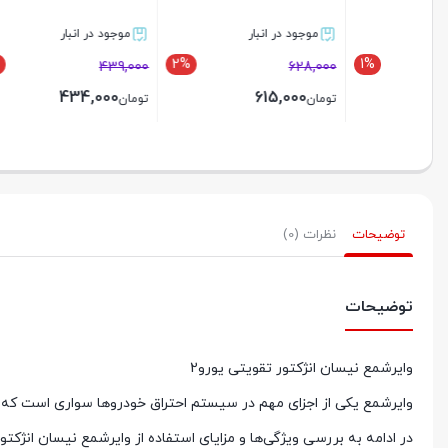
موجود در انبار
موجود در انبار
ناموجو
1%
2%
439,000
628,000
000
تومان
434,000
615,000
تومان
تومان
بستن
بستن
بستن
توضیحات
نظرات (0)
توضیحات
وایرشمع نیسان انژکتور تقویتی یورو2
وایرشمع یکی از اجزای مهم در سیستم احتراق خودروها سواری است که نق
در ادامه به بررسی ویژگی‌ها و مزایای استفاده از وایرشمع نیسان انژکتور تقویتی یو