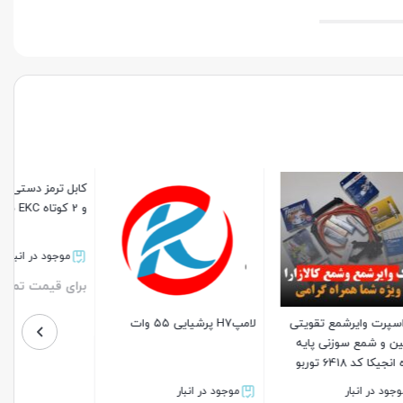
ویتی
لامپH7 پرشیایی ۵۵ وات
کابل ترمز دستی پژو 206 تیپ 1
ایه
و 2 کوتاه EKC سبزوار
موجود در انبار
موجود در انبار