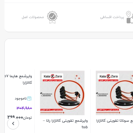
استاندارد
انژکتور
پرداخت اقساطی
محصولات اصل
یورو
2
کالازارا
عدد
لازارا
وایرشمع تقویتی کالازارا رانا –
وایرشمع هایما s7 تقویتی
tu5
کالازارا