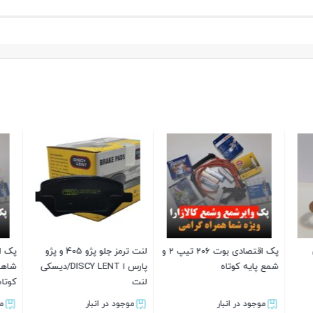
پک اقتصادی بوت 206 تیپ 2 و
لنت ترمز جلو پژو 405 و پژو
پک اسپرت وایرشمع تق
کوتاه
پارس ا DISCY LENT/دیسکی
شاهین و شمع سوزنی پ
لنت
کوتاه انجیکا کد 6418 توربو
ر انبار
موجود در انبار
موجود در انبار