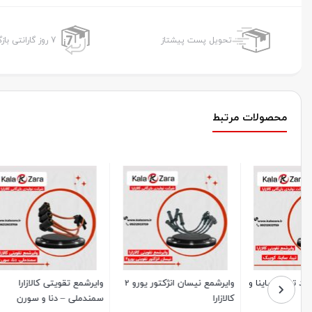
تحویل پست پیشتاز
7 روز گارانتی بازگشت وجه
محصولات مرتبط
وایرشمع نیسان انژکتور یورو 2
وایرشمع تقویتی کالازارا
وایرشمع تق
کالازارا
سمندملی – دنا و سورن