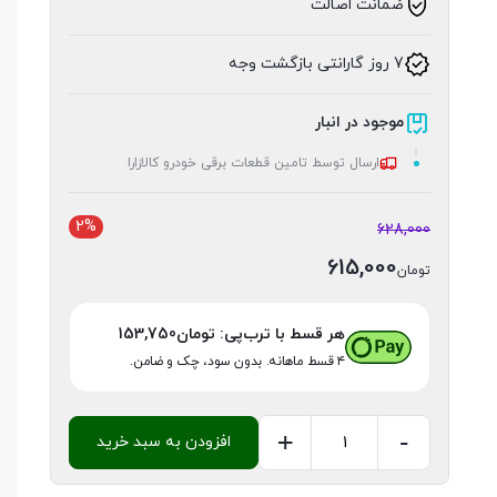
ضمانت اصالت
7 روز گارانتی بازگشت وجه
موجود در انبار
ارسال توسط تامین قطعات برقی خودرو کالازارا
2%
628,000
615,000
تومان
هر قسط با ترب‌پی:
تومان
153,750
۴ قسط ماهانه. بدون سود، چک و ضامن.
+
-
افزودن به سبد خرید
وایرشمع
نیسان