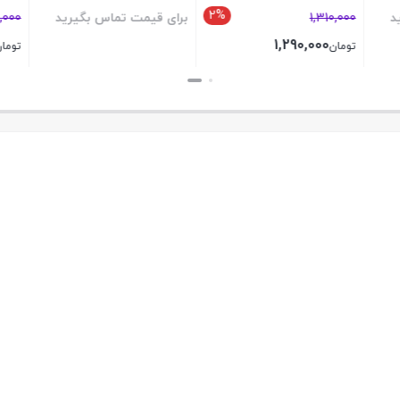
2%
برای قیمت تماس بگیرید
3,180,000
3,116,000
1,290,
تومان
بستن
بستن