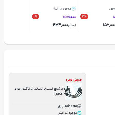
موجود در انبار
ناموجود
2%
1%
2%
304,980
439,000
299,000
434,000
تومان
تومان
بستن
بستن
فروش ویژه
وایرشمع نیسان استاندارد انژکتور یورو
2 کالازارا
kalazara زارع
موجود در انبار