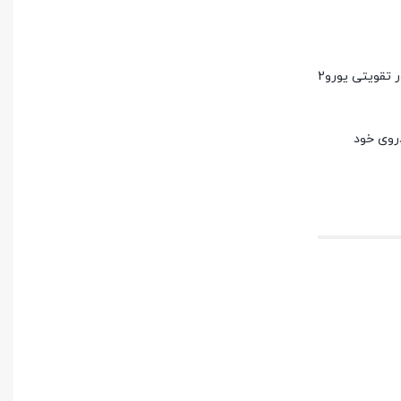
: وایرشمع به راحتی قابل نصب است و نیازی به تغییرات اساسی در سیستم خودرو ندارد. در نهایت، استفاده از وایرشمع نیسان انژکتور تقویتی یورو2
دروی خود