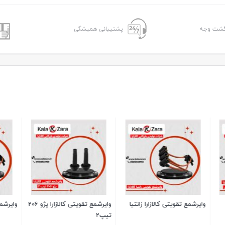
پشتیبانی همیشگی
ویتی کالازارا زانتیا
وایرشمع تقویتی کالازارا پژو 206
وایرشمع سوناتا تقویتی کا
تیپ2