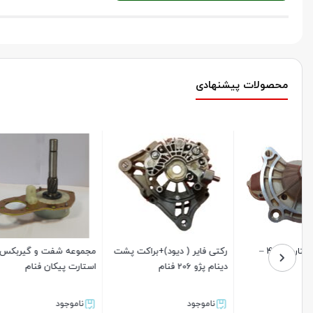
محصولات پیشنهادی
رکتی فایر ( دیود)+براکت پشت
مجموعه شفت و گیربکس
دینام پژو 206 فنام
استارت پیکان فنام
شمع پایه 
ناموجود
ناموجود
موجود د