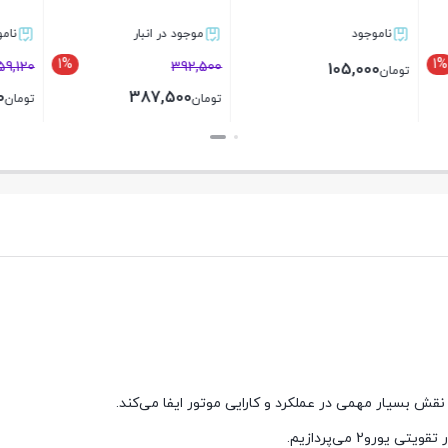
د
موجود در انبار
ناموجود
1%
159,120
392,500
105,
156,000
387,500
تومان
تومان
بستن
بستن
ش بسیار مهمی در عملکرد و کارایی موتور ایفا می‌کند.
رو2 می‌پردازیم.