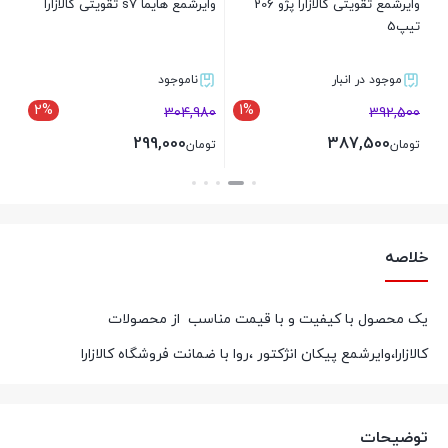
وایرشمع تقویتی کالازارا پژو 206
وایرشمع هایما s7 تقویتی کالازارا
تیپ5
موجود در انبار
ناموجود
2%
1%
304,980
392,500
299,000
387,500
تومان
تومان
بستن
بستن
خلاصه
یک محصول با کیفیت و با قیمت مناسب از محصولات
کالازارا،وایرشمع پیکان انژکتور ،روا با ضمانت فروشگاه کالازارا
توضیحات