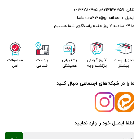
شوید. همین حالا به سایت کالازارا سر بزنید و خریدی مطمئن را تجربه
تلفن
09212933759
,
02176782405
کنید!
ایمیل
kalazara2020@gmail.com
ما 24 ساعته 7 روز هفته پاسخگوی شما هستیم.
تحویل پست
7 روز گارانتی
پشتیبانی
پرداخت
محصولات
پیشتاز
بازگشت وجه
همیشگی
اقساطی
اصل
ما را در شبکه‌های اجتماعی دنبال کنید
لطفا ایمیل خود را وارد نمایید