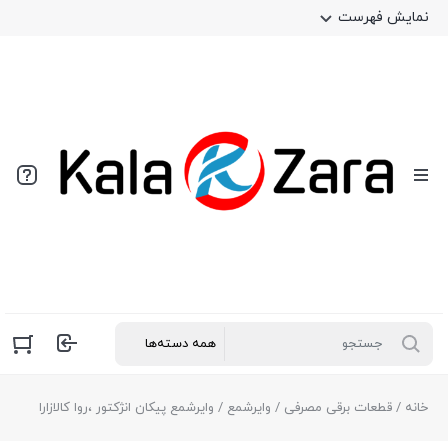
نمایش فهرست
خانه
/
قطعات برقی مصرفی
/
وایرشمع
/ وایرشمع پیکان انژکتور ،روا کالازارا