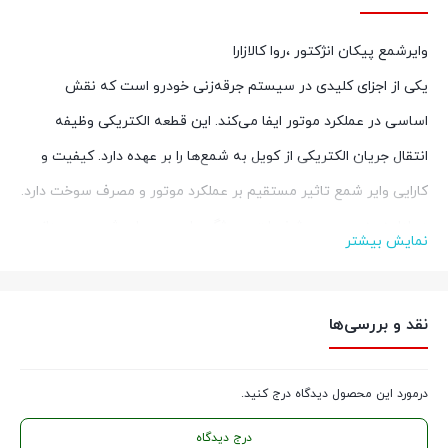
وایرشمع پیکان انژکتور ،روا کالازارا
یکی از اجزای کلیدی در سیستم جرقه‌زنی خودرو است که نقش
اساسی در عملکرد موتور ایفا می‌کند. این قطعه الکتریکی وظیفه
انتقال جریان الکتریکی از کویل به شمع‌ها را بر عهده دارد. کیفیت و
کارایی وایر شمع تاثیر مستقیم بر عملکرد موتور و مصرف سوخت دارد.
در ادامه به بررسی مشخصات و ویژگی‌های مهم وایر شمع می‌پردازیم
نمایش بیشتر
مشخصات وایرشمع پیکان انژکتور
،روا کالازارا
نقد و بررسی‌ها
1.
مقاومت الکتریکی
: دارای مقاومت مناسب برای جلوگیری از تداخلات
الکتریکی و بهبود کیفیت جرقه
درمورد این محصول دیدگاه درج کنید.
2.
جنس مواد
: مواد استفاده شده در وایر شمع‌ها عموماً از سیلیکون یا
درج دیدگاه