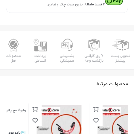
۴ قسط ماهانه. بدون سود، چک و ضامن.
تحویل پست
7 روز گارانتی
پشتیبانی
پرداخت
محصولات
پیشتاز
بازگشت وجه
همیشگی
اقساطی
اصل
محصولات مرتبط
وایرشمع پاترول 4 سیلندر کالازارا
وا
ناموجود