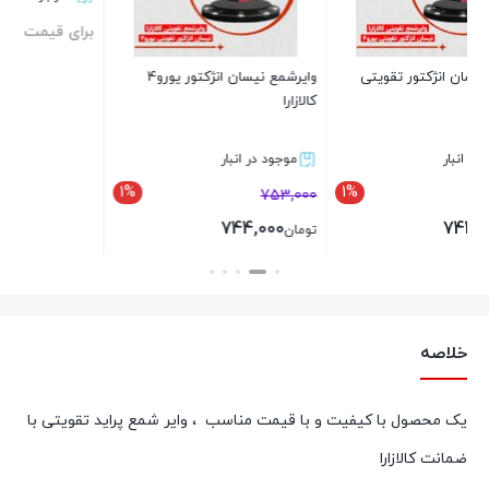
برای قیمت تماس بگیرید
00
تو
وایرشمع نیسان انژکتور یورو4
کالازارا
بستن
موجود در انبار
1%
1
753,000
744,000
تومان
بستن
خلاصه
یک محصول با کیفیت و با قیمت مناسب ، وایر شمع پراید تقویتی با
ضمانت کالازارا