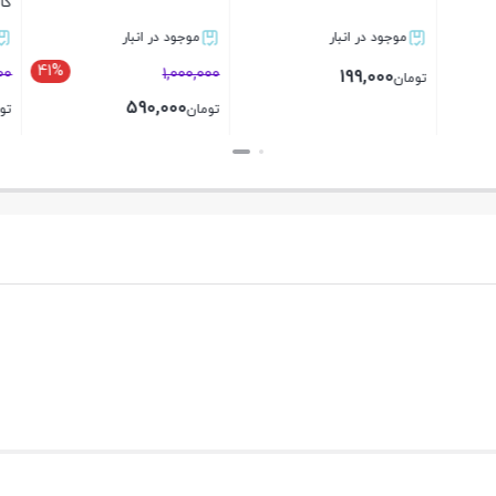
کارایی بی‌نظیر برای خودروهای
مدرن
5
ر انبار
موجود در انبار
موجود در انبار
1%
41%
3,450,000
برای قیمت تماس بگی
3,410,000
590,
تومان
بستن
بستن