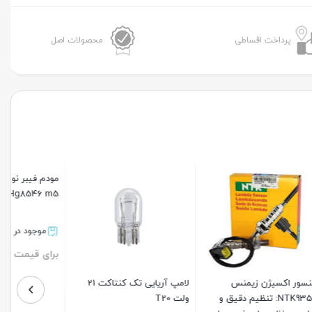
عدد
پرداخت اقساطی
محصولات اصل
مودم فیبر نوری هواوی مدل
کابل گاز انژکتور پیکان EKC
Hg8546 m5
سبزوار
موجود در انبار
موجود در انبار
برای قیمت تماس بگیرید
برای قیمت تماس بگیرید
لامپ آریایی تک کنتاکت 21
بستن
بستن