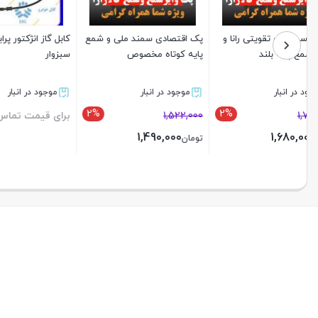
کابل گاز انژکتور پراید EKC
استارت پژو206 فنام
پک متوسط 
سبزوار
تیبا یورو 4 و شمع یورو 4
موجود در انبار
ناموجود
موجود د
2%
برای قیمت تماس بگیرید
5,197,000
,020,000
000
5,100,000
تومان
تومان
بستن
بستن
بستن