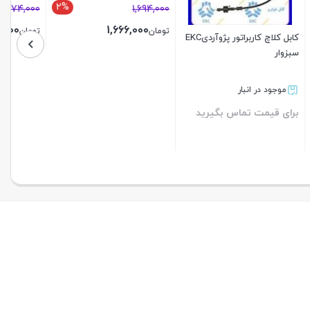
2%
8,174,000
8,000,000
تومان
پک طلایی بوت تقویتی پژو 206
تیپ 5 و شمع تورچ سوزنی پایه
بستن
بلند
موجود در انبار
2%
2%
3,400,000
3,330,000
تومان
بستن