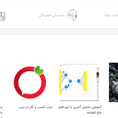
پشتیبانی همیشگی
و کار در ترب
سنسور اکسیژن زیمنس
NTK93510: تنظیم دقیق و
ولت T20