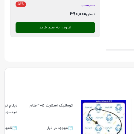
51%
1,000,000
490,000
تومان
افزودن به سبد خرید
دینام نیسان تک شیار- طرح
میتسوبیشی فنام
ناموجود