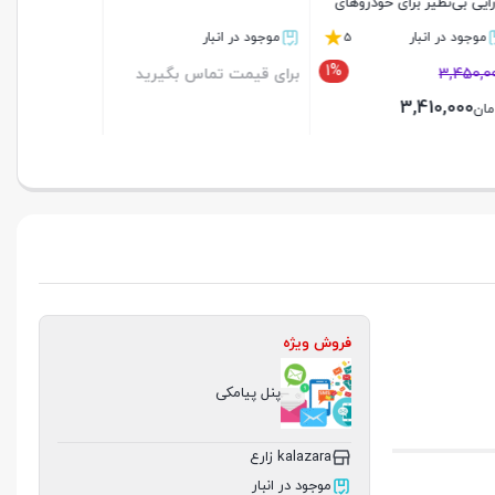
رید
فروش ویژه
پنل پیامکی
kalazara زارع
موجود در انبار