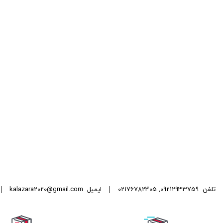
تلفن
09212933759
,
02176782405
ایمیل
kalazara2020@gmail.com