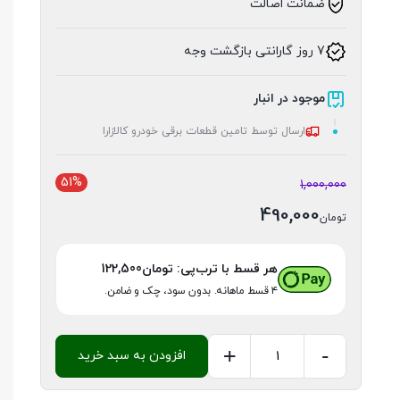
ضمانت اصالت
7 روز گارانتی بازگشت وجه
موجود در انبار
ارسال توسط تامین قطعات برقی خودرو کالازارا
51%
1,000,000
490,000
تومان
هر قسط با ترب‌پی:
تومان
122,500
۴ قسط ماهانه. بدون سود، چک و ضامن.
+
-
افزودن به سبد خرید
پنل
پیامکی