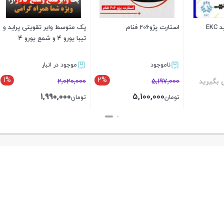
وایر تقویتی پراید و
کابل کلاچ کاربراتور پژوآردیEKC
اتوماتیک استارت 405 فنام
سبزوار
ر انبار
موجود در انبار
موجود در انبار
1%
2
برای قیمت تماس بگیرید
1,694,000
1,666,000
1,990,
تومان
بستن
بستن