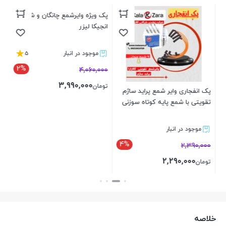
پک ویژه وایرشمع چانگان و شمع
انجیکا لیزر
5
موجود در انبار
2%
4,060,000
3,990,000
تومان
پک انفجاری وایر شمع پراید ساژم
تقویتی با شمع پایه کوتاه سوزنی
بستن
انجی
موجود در انبار
4%
000
2,390,000
2,290,000
تومان
تو
بستن
خلاصه