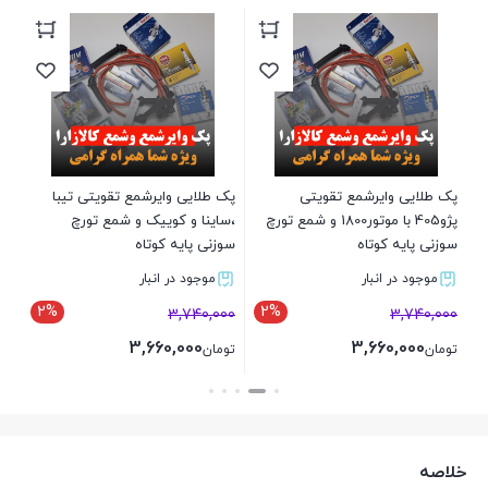
پک
انج
00
تو
پک طلایی وایرشمع تقویتی
پک طلایی وایرشمع تقویتی تیبا
پژو405 با موتور1800 و شمع تورچ
،ساینا و کوییک و شمع تورچ
سوزنی پایه کوتاه
سوزنی پایه کوتاه
موجود در انبار
موجود در انبار
2%
2%
3,740,000
3,740,000
3,660,000
3,660,000
تومان
تومان
بستن
بستن
خلاصه