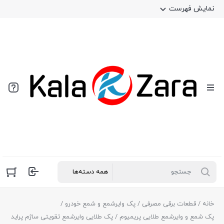
نمایش فهرست
خانه
/
قطعات برقی مصرفی
/
پک وایرشمع و شمع خودرو
/
پک شمع و وایرشمع طلایی پریمیوم
/ پک طلایی وایرشمع تقویتی ساژم پراید