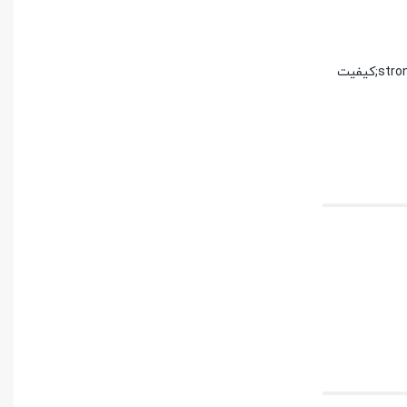
پک طلایی وایر شمع پراید ساژم تقویتی با شمع پایه کوتاه دنسو دو سرسوزن بهترین سرمایه‌گذاری برای خودروی شماست. برای تجربه <strong&amp;gt;کیفیت