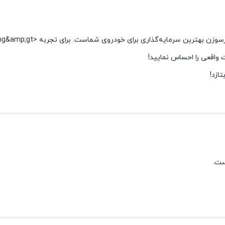
ازد!
ست.