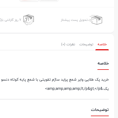
تحویل پست پیشتاز
7 روز گارانتی بازگشت وجه
خلاصه
توضیحات
نظرات (0)
خلاصه
یک.&amp;amp;amp;amp;lt;/p&gt;</p>
توضیحات