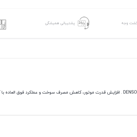
پشتیبانی همیشگی
خرید پک طلایی وایر شمع پراید ساژم تقویتی با شمع پایه کوتاه دنسو DENSO . افزایش قدرت موتور، کاهش مصرف سوخت و عملکرد فوق