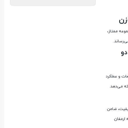
زن
موعه ممتاز،
‌رساند.
دو
ات و عملکرد
ئه می‌دهد.
یفیت، ضامن
ی مطمئن و долوام به ارمغان