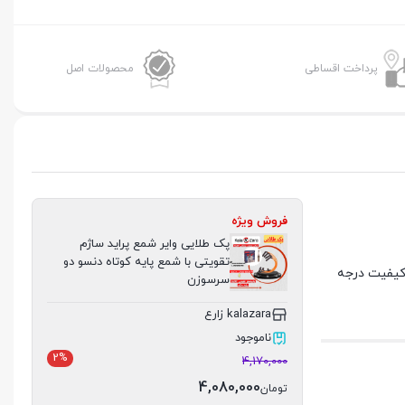
پرداخت اقساطی
محصولات اصل
فروش ویژه
پک طلایی وایر شمع پراید ساژم
تقویتی با شمع پایه کوتاه دنسو دو
 العاده با کیفیت درجه
سرسوزن
kalazara زارع
ناموجود
2%
4,170,000
4,080,000
تومان