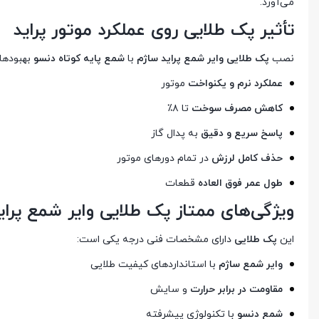
می‌آورد.
تأثیر پک طلایی روی عملکرد موتور پراید
نصب
پک طلایی وایر شمع پراید ساژم
با
شمع پایه کوتاه دنسو
بهبودها
عملکرد نرم و یکنواخت
موتور
کاهش مصرف سوخت
تا ۸٪
پاسخ سریع و دقیق
به پدال گاز
حذف کامل لرزش
در تمام دورهای موتور
طول عمر فوق العاده
قطعات
ویژگی‌های ممتاز پک طلایی وایر شمع پرا
این
پک طلایی
دارای مشخصات فنی درجه یکی است:
وایر شمع ساژم
با استانداردهای کیفیت طلایی
مقاومت در برابر حرارت
و سایش
شمع دنسو
با تکنولوژی پیشرفته