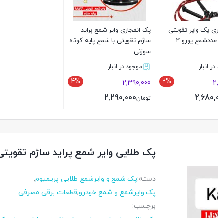
ی یک وایر تقویتی
پک انفجاری وایر شمع پراید
پراید با 4 عددشمع یورو 4
ساژم تقویتی با شمع پایه کوتاه
سوزنی
ر انبار
موجود در انبار
4%
2%
2,390,000
2
2,290,000
2,680,
تومان
بستن
پک طلایی وایر شمع پراید ساژم تقویتی
دسته:
پک شمع و وایرشمع طلایی پریمیوم
,
پک وایرشمع و شمع خودرو
,
قطعات برقی مصرفی
برچسب: