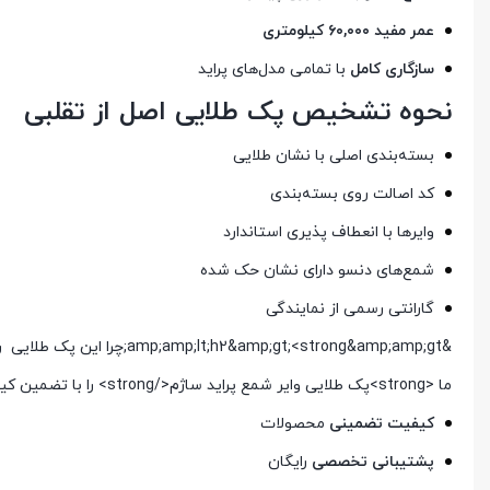
عمر مفید ۶۰,۰۰۰ کیلومتری
سازگاری کامل
با تمامی مدل‌های پراید
نحوه تشخیص پک طلایی اصل از تقلبی
بسته‌بندی اصلی با نشان طلایی
کد اصالت روی بسته‌بندی
وایرها با انعطاف پذیری استاندارد
شمع‌های دنسو دارای نشان حک شده
گارانتی رسمی از نمایندگی
&amp;amp;lt;h2&amp;gt;<strong&amp;amp;gt;چرا این پک طلایی را از ما بخرید؟
ما <strong>پک طلایی وایر شمع پراید ساژم</strong> را با تضمین کیفیت درجه یک ارائه می‌دهیم:
کیفیت تضمینی
محصولات
پشتیبانی تخصصی
رایگان