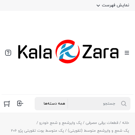
نمایش فهرست
خانه
/
قطعات برقی مصرفی
/
پک وایرشمع و شمع خودرو
/
پک شمع و وایرشمع متوسط (تقویتی)
/ پک متوسط بوت تقویتی پژو 206