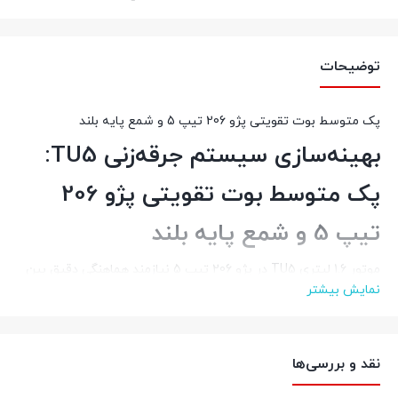
توضیحات
پک متوسط بوت تقویتی پژو 206 تیپ 5 و شمع پایه بلند
بهینه‌سازی سیستم جرقه‌زنی TU5:
پک متوسط بوت تقویتی پژو 206
تیپ 5 و شمع پایه بلند
موتور 1.6 لیتری TU5 در پژو 206 تیپ 5 نیازمند هماهنگی دقیق بین
نمایش بیشتر
قطعات جرقه‌زنی است؛
زیرا
حساسیت این موتور به کیفیت جرقه
بالاست.
بنابراین
، پک متوسط ما با تأکید بر محافظت از کویل و
نقد و بررسی‌ها
استفاده از شمع با عمق مناسب (پایه بلند)، عملکردی پایدار را تضمین
می‌کند.