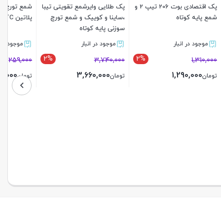
پک اقتصادی بوت 206 تیپ 2 و
پک طلایی وایرشمع تقویتی تیبا
شمع تورچ پایه کوتاه تک
،ساینا و کوییک و شمع تورچ
پلاتین TORCH K6RTC
سوزنی پایه کوتاه
موجود در انبار
موجود در انبار
15%
2%
2%
259,000
3,740,000
220,000
3,660,000
تومان
تومان
بستن
بستن