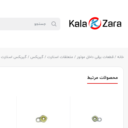
خانه
/
قطعات برقی داخل موتور
/
متعلقات استارت
/
گیربکس
/ گیربکس استارت پژو 405 چهار ذغال
محصولات مرتبط