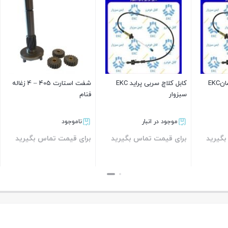
شمع پایه کوتاه
موجود در انبار
1,310,000
1,290,000
تومان
کابل کلاچ سربی پراید EKC
شفت استارت 405 – 4 زغاله
فنام
بستن
ر انبار
ناموجود
ت تماس بگیرید
برای قیمت تماس بگیرید
بستن