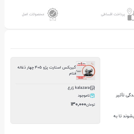
پرداخت اقساطی
محصولات اصل
گیربکس استارت پژو 405 چهار ذغاله
فنام
kalazara زارع
انندگی تأثیر
ناموجود
130,000
تومان
شوند تا به