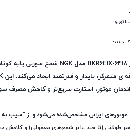
شمع سوزنی پایه کوتاه ایریدیم NGK مدل BKR6EIX-6418 یکی از شمع‌های ح
NGK است که با الکترود ایریدیومی
راندمان موتور، استارت سریع‌تر و کاهش مصرف س
ا موتورهای ایرانی مشخص‌شده می‌شود و از آسیب به 
مر طولانی (تا چند برابر شمع‌های معمولی) و کاهش دو