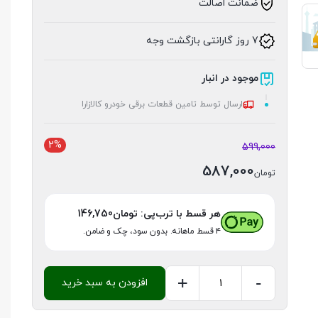
ضمانت اصالت
7 روز گارانتی بازگشت وجه
موجود در انبار
ارسال توسط تامین قطعات برقی خودرو کالازارا
2%
599,000
587,000
تومان
هر قسط با ترب‌پی:
تومان
146,750
۴ قسط ماهانه. بدون سود، چک و ضامن.
+
-
افزودن به سبد خرید
شمع
سوزنی