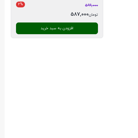
2%
599,000
587,000
تومان
افزودن به سبد خرید