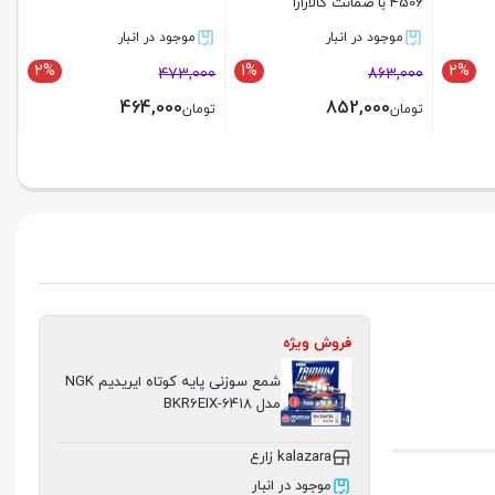
فروش ویژه
شمع سوزنی پایه کوتاه ایریدیم NGK
مدل BKR6EIX-6418
kalazara زارع
موجود در انبار