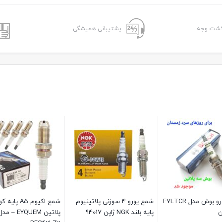
پشتیبانی همیشگی
شم
کوتاه کد BKR6EGP- 7092
موجود در انبار
406,980
399,000
تومان
سوزنی پایه بلند دابل
شمع خودرو پایه بلند سوزنی
پلاتینیوم دنسو PKH20TT-
انجیکا مدل 92815
بستن