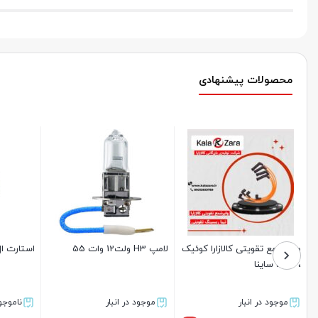
محصولات پیشنهادی
پک متوسط وایر شمع پراید
استارت L90 عظام
کاب
ساژم تقویتی با شمع پایه کوتاه
پراید EKC 
موجود در انبار
ناموجود