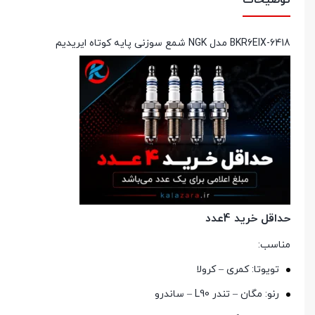
توضیحات
شمع سوزنی پایه کوتاه ایریدیم NGK مدل BKR6EIX-6418
حداقل خرید 4عدد
مناسب:
تویوتا: کمری – کرولا
رنو: مگان – تندر L90 – ساندرو