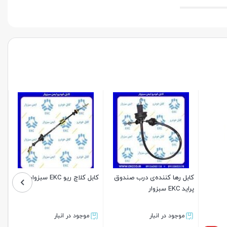
پیکان فنام
اتوماتیک استارت پراید فنام
مجموعه شفت و گیربکس
استارت پیکان فنام
موجود در انبار
ناموجود
2%
2%
1,694,000
برای قیمت تماس بگیرید
1,666,000
تومان
بستن
بستن