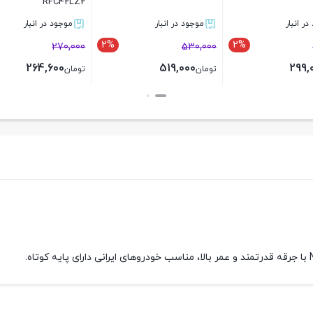
لازارا
وجود در انبار
موجود در انبار
2%
1%
473,000
863
464,000
852,000
ن
تومان
بستن
بستن