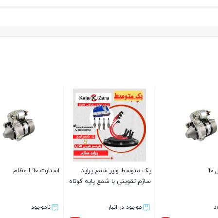
اتوماتیک استارت 
موجود در انبار
1,694,000
1,660,000
تومان
ل رها کننده‌ی درب صندوق
کابل کلاچ ریو EKC سبزوار
سبزوار
بستن
موجود در انبار
موجود در انبار