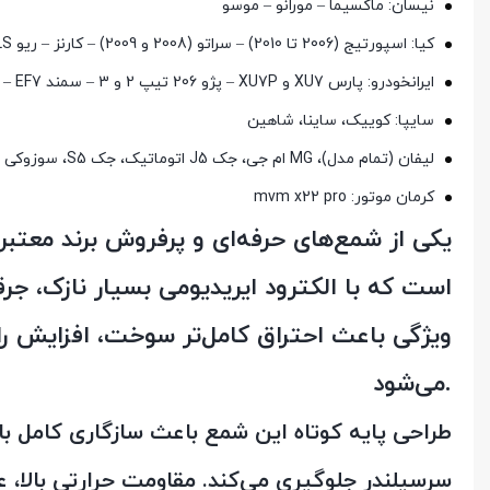
نیسان: ماکسیما – مورانو – موسو
کیا: اسپورتیج (2006 تا 2010) – سراتو (2008 و 2009) – کارنز – ریو LS
ایرانخودرو: پارس XU7 و XU7P – پژو 206 تیپ 2 و 3 – سمند EF7 – دنا توربو
سایپا: کوییک، ساینا، شاهین
لیفان (تمام مدل)، MG ام جی، جک J5 اتوماتیک، جک S5، سوزوکی گراند 2000
کرمان موتور: mvm x22 pro
ویژگی باعث احتراق کامل‌تر سوخت، افزایش 
می‌شود.
طراحی پایه کوتاه این شمع باعث سازگاری کامل ب
سرسیلندر جلوگیری می‌کند. مقاومت حرارتی بالا، ع