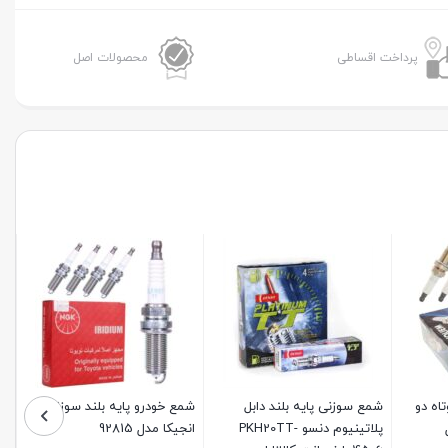
پایه
کوتاه
پرداخت اقساطی
محصولات اصل
ایریدیم
NGK
مدل
BKR6EIX-
6418
عدد
ع انجیکا NGK سوزنی پایه
شمع 6962 NGK استاندارد تک
شمع بوش روسی پایه کوتاه
پلاتین (پایه کوتاه) مناسب پژو،
پلاتین دوپلاتین 7404 دارای
سمند و رنو
ضمانت اصالت کالا
موجود در انبار
موجود در انبار
2%
1%
2%
259,000
250,000
253,000
247,000
تومان
تومان
بستن
بستن