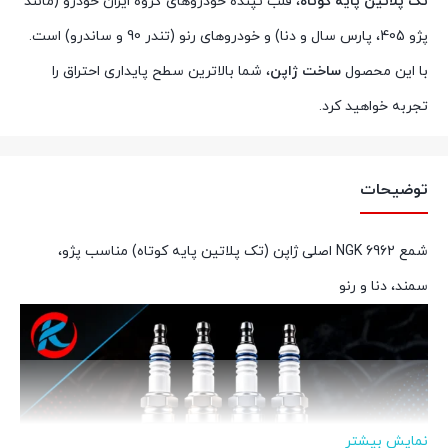
تک پلاتین پایه کوتاه
، قلب تپنده خودروهای گروه ایران خودرو (مانند
پژو 405، پارس سال و دنا) و خودروهای رنو (تندر 90 و ساندرو) است.
با این محصول
ساخت ژاپن
، شما بالاترین سطح پایداری احتراق را
تجربه خواهید کرد.
توضیحات
شمع 6962 NGK اصلی ژاپن (تک پلاتین پایه کوتاه) مناسب پژو،
سمند، دنا و رنو
نمایش بیشتر