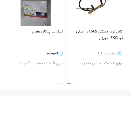
1.8
پژو
پارس سال
کابل ترمز دستی شاخه‌ی اصلی
استارت پیکان عظام
کاب
تیباEKC سبزوار
1.8
موجود در انبار
ناموجود
سمند
برای قیمت تماس بگیرید
برای قیمت تماس بگیرید
بر
سمند سال
بستن
بستن
1.8
سمند
سورن