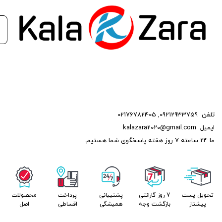
1.8
ایران خودرو
دنا
1.8
پژو
تلفن
09212933759
,
02176782405
ایمیل
kalazara2020@gmail.com
RD
ما 24 ساعته 7 روز هفته پاسخگوی شما هستیم.
1.8
پژو
تحویل پست
7 روز گارانتی
پشتیبانی
پرداخت
محصولات
پیشتاز
بازگشت وجه
همیشگی
اقساطی
اصل
206