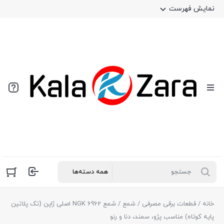
نمایش فهرست
خانه
/
قطعات برقی مصرفی
/
شمع
/ شمع 6962 NGK اصلی ژاپن (تک پلاتین
پایه کوتاه) مناسب پژو، سمند، دنا و رنو