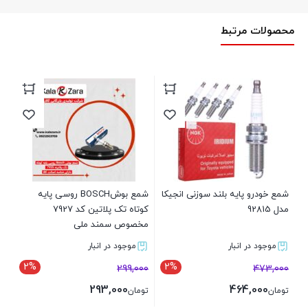
محصولات مرتبط
A7
00
تو
شمع خودرو پایه بلند سوزنی انجیکا
شمع بوشBOSCH روسی پایه
مدل 92815
کوتاه تک پلاتین کد 7927
مخصوص سمند ملی
موجود در انبار
موجود در انبار
2%
2%
299,000
473,000
293,000
464,000
تومان
تومان