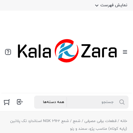
نمایش فهرست
خانه
/
قطعات برقی مصرفی
/
شمع
/ شمع 6962 NGK استاندارد تک پلاتین
(پایه کوتاه) مناسب پژو، سمند و رنو