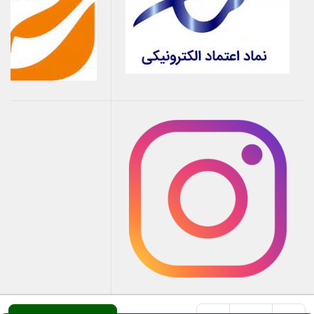
1.8
رنو
مگان
2.0
رنو
تندر 90
1.6
رنو
ساندرو