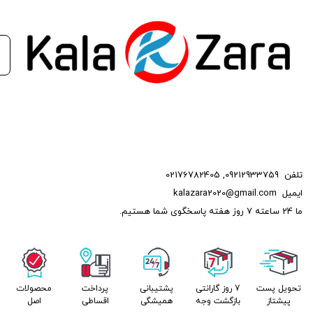
سمند
سمند سال
1.8
سمند
سورن
تلفن
09212933759
,
02176782405
ایمیل
kalazara2020@gmail.com
1.8
ما 24 ساعته 7 روز هفته پاسخگوی شما هستیم.
ایران خودرو
دنا
تحویل پست
7 روز گارانتی
پشتیبانی
پرداخت
محصولات
پیشتاز
بازگشت وجه
همیشگی
اقساطی
اصل