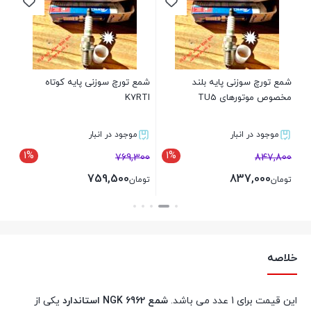
206 و 
00
تو
شمع تورچ سوزنی پایه بلند
شمع تورچ سوزنی پایه کوتاه
مخصوص موتورهای TU5
K7RTI
موجود در انبار
موجود در انبار
1%
1%
769,300
847,800
759,500
837,000
تومان
تومان
بستن
بستن
خلاصه
این قیمت برای 1 عدد می باشد.
شمع 6962 NGK استاندارد
یکی از