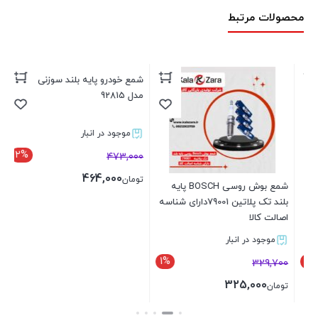
محصولات مرتبط
شمع خودرو پایه بلند سوزنی انجیکا
شم
مدل 92815
پلات
موجود در انبار
2%
00
473,000
464,000
تومان
تو
شمع بوش روسی BOSCH پایه
بلند تک پلاتین 79001دارای شناسه
بستن
اصالت کالا
موجود در انبار
1%
329,700
325,000
تومان