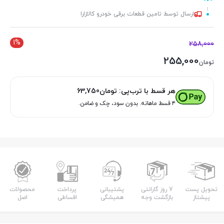
ارسال توسط تامین قطعات برقی خودرو کالازارا
1%
258,000
255,000
تومان
هر قسط با ترب‌پی:
تومان
63,750
۴ قسط ماهانه. بدون سود، چک و ضامن.
تحویل پست
7 روز گارانتی
پشتیبانی
پرداخت
محصولات
پیشتاز
بازگشت وجه
همیشگی
اقساطی
اصل