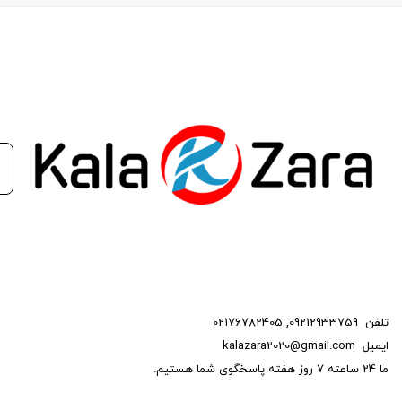
خودروی مشتریان شما را تضمین
می‌کنیم.
با این شمع، بازدهی سوخت را
افزایش دهید و از احتراق ناقص
جلوگیری کنید.
تلفن
09212933759
,
02176782405
ایمیل
kalazara2020@gmail.com
ما 24 ساعته 7 روز هفته پاسخگوی شما هستیم.