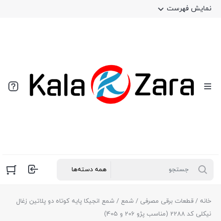
نمایش فهرست
خانه
/
قطعات برقی مصرفی
/
شمع
/ شمع انجیکا پایه کوتاه دو پلاتین زغال
نیکلی کد 2288 (مناسب پژو 206 و 405)