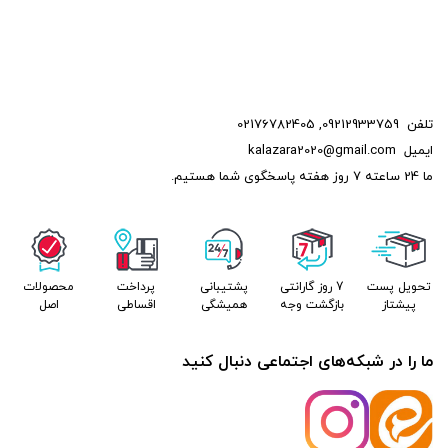
تلفن
09212933759
,
02176782405
ایمیل
kalazara2020@gmail.com
ما 24 ساعته 7 روز هفته پاسخگوی شما هستیم.
تحویل پست
7 روز گارانتی
پشتیبانی
پرداخت
محصولات
پیشتاز
بازگشت وجه
همیشگی
اقساطی
اصل
ما را در شبکه‌های اجتماعی دنبال کنید