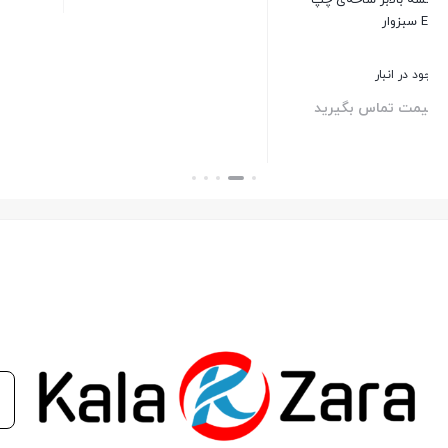
بستن
بستن