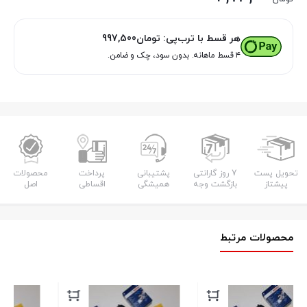
هر قسط با ترب‌پی:
تومان
997,500
۴ قسط ماهانه. بدون سود، چک و ضامن.
تحویل پست
7 روز گارانتی
پشتیبانی
پرداخت
محصولات
پیشتاز
بازگشت وجه
همیشگی
اقساطی
اصل
محصولات مرتبط
پ