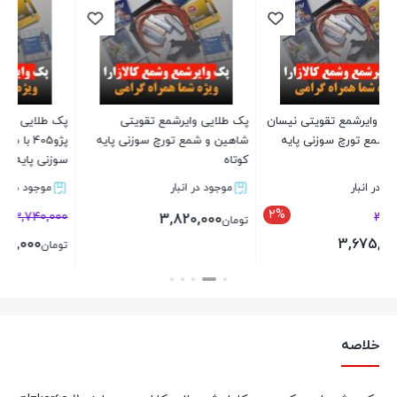
ت
س
0
ت
ان
پک طلایی وایرشمع تقویتی
پک طلایی وایرشمع تقویتی
شاهین و شمع تورچ سوزنی پایه
پژو405 با موتور1800 و شمع تورچ
کوتاه
سوزنی پایه کوتاه
موجود در انبار
موجود در انبار
2%
2
3,740,000
3,820,000
تومان
3,660,000
تومان
بستن
بستن
خلاصه