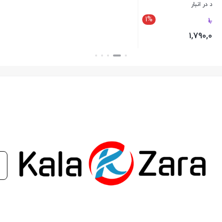
موجود در انبار
4.
مقاومت در برابر شرایط محیطی
– این قطعه دارای مقاومت بالا
1%
1
250,000
در برابر دما، رطوبت و ضربه است، که آن را برای استفاده در
247,000
تومان
شرایط مختلف آب و هوایی مناسب می‌سازد. این ویژگی به
بستن
افزایش عمر مفید اتوماتیک استارت و کاهش نیاز به تعمیرات
مکرر کمک می‌کند.
5.
سازگاری با مدل‌های مختلف
– اتوماتیک استارت پراید 4 زغاله
فنام با تمامی مدل‌های خودرو سازگار است و می‌تواند به عنوان
جایگزینی برای قطعات اصلی استفاده شود. این سازگاری باعث
می‌شود که رانندگان نیازی به جستجوی طولانی برای یافتن
قطعه مناسب نداشته باشند.
استفاده از اتوماتیک استارت مزایای زیادی دارد. این قطعه با