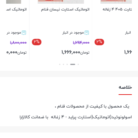
تو
اتوماتیک استارت نیسان فنام
اتوماتیک استارت ال۹۰ برند فنام
موجود در انبار
موجود در انبار
1%
2%
2
1,800,000
1,694,000
1,790,000
1,666,000
تومان
تومان
بستن
بستن
خلاصه
یک محصول با کیفیت از محصولات فنام ،
اسولونوئید(اتوماتیک(استارت پراید - 4 زغاله با ضمانت کالازارا