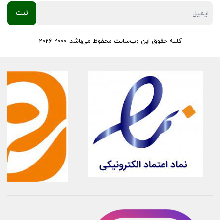
می‌کند. با انتخاب ااتوماتیک استارت پراید 4 زغاله فنام ، از
رانندگی بدون دغدغه و مشکلات استارت خودرو لذت ببرید.
کلیه حقوق این وب‌سایت محفوظ می‌باشد. 2000-2026
کالازارا کیفیت قطعات، قیمت مناسب
عضویت در تلگرام
عضویت در ایتا