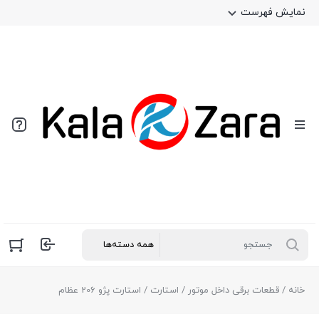
نمایش فهرست
خانه
/
قطعات برقی داخل موتور
/
استارت
/ استارت پژو 206 عظام