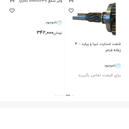
وایر شمع mvm110-3s کالازارا
کابل
ناموجود
بر
342,000
تومان
شفت استارت تیبا و پراید – 4
زغاله فنام
بستن
ناموجود
برای قیمت تماس بگیرید
بستن