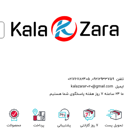
تلفن
09212933759
,
02176782405
ایمیل
kalazara2020@gmail.com
ما 24 ساعته 7 روز هفته پاسخگوی شما هستیم.
تحویل پست
7 روز گارانتی
پشتیبانی
پرداخت
محصولات