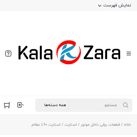
نمایش فهرست
خانه
/
قطعات برقی داخل موتور
/
استارت
/ استارت L90 عظام