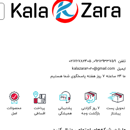
تلفن
09212933759
,
02176782405
ایمیل
kalazara2020@gmail.com
ما 24 ساعته 7 روز هفته پاسخگوی شما هستیم.
تحویل پست
7 روز گارانتی
پشتیبانی
پرداخت
محصولات
پیشتاز
بازگشت وجه
همیشگی
اقساطی
اصل