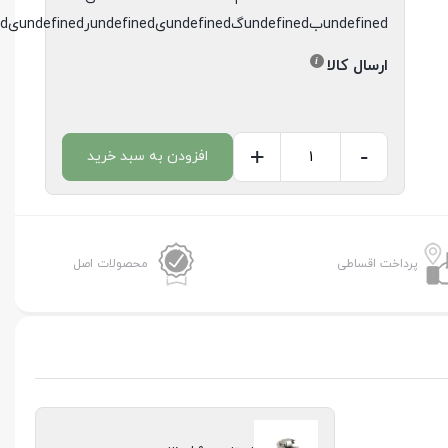
undefinedبundefinedگundefinedیundefinedرundefinedیundefinedدundefined
ارسال کالا
+
-
افزودن به سبد خرید
استارت
L90
عظام
عدد
پرداخت اقساطی
محصولات اصل