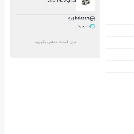
استارت L90 عظام
kalazara زارع
ناموجود
برای قیمت تماس بگیرید