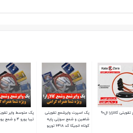
وایرشمع تقویتی کالازارا ال90
پک اسپرت وایرشمع تقویتی
پک متوسط وایر تقویتی 
شاهین و شمع سوزنی پایه
تیبا یورو 4 و شمع یورو 4
کوتاه انجیکا کد 6418 توربو