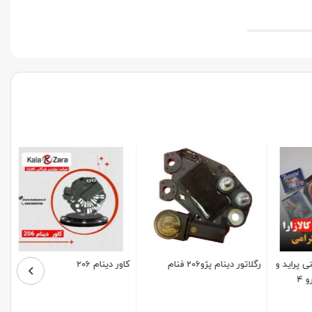
پراید و
رگلاتور دینام پژو206 فنام
کاور دینام 206