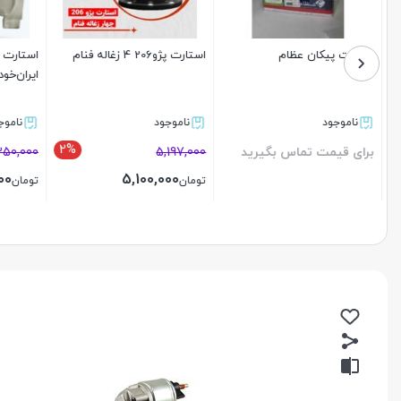
استارت پیکان عظام
استارت پژو206 4 زغاله فنام
ایران‌خودر
ناموجود
ناموجود
ناموجو
2%
برای قیمت تماس بگیرید
5,197,000
,250,000
000
5,100,000
تومان
تومان
بستن
بستن
بستن