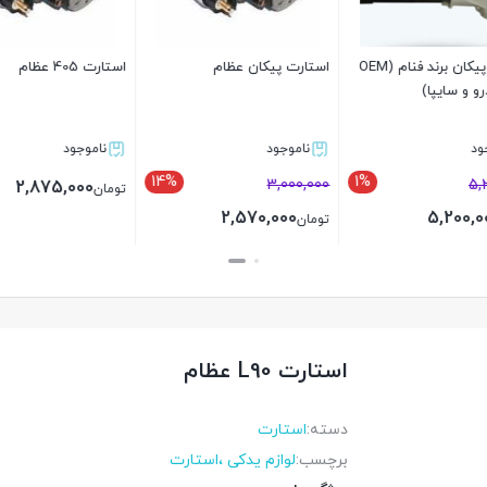
استارت پیکان برند فنام (OEM
استارت پیکان عظام
استارت 405 عظام
و و سایپا)
د
ناموجود
ناموجود
14%
1%
3,000,000
5
2,875,000
تومان
2,570,000
5,200,
تومان
بستن
بستن
استارت L90 عظام
دسته:
استارت
برچسب:
لوازم یدکی ،استارت