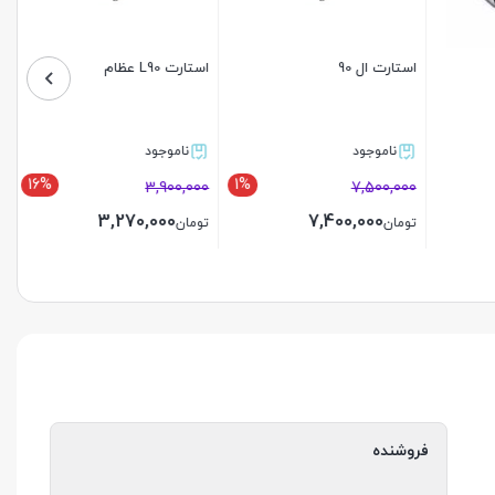
استارت ال 90
استارت L90 عظام
ناموجود
ناموجود
16%
1%
3,900,000
7,500,000
3,270,000
7,400,000
تومان
تومان
بستن
بستن
فروشنده