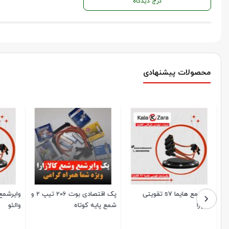
درج دیدگاه
محصولات پیشنهادی
وایرشمع هایما s7 تقویتی
پک اقتصادی بوت 206 تیپ 2 و
کالازارا
شمع پایه کوتاه
والئو