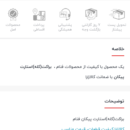
تحویل پست
7 روز گارانتی
پشتیبانی
پرداخت
محصولات
پیشتاز
بازگشت وجه
همیشگی
اقساطی
اصل
خلاصه
یک محصول با کیفیت از محصولات فنام ،
براکت(کله)استارت
پیکان
با ضمانت کالازارا
توضیحات
براکت(کله)استارت پیکان فنام
کالازارا کیفیت قطعات، قیمت مناسب