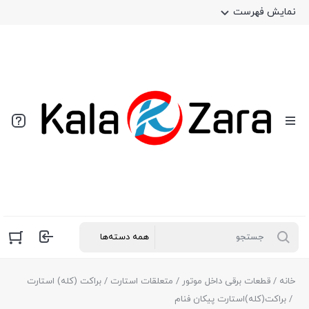
نمایش فهرست
خانه
/
قطعات برقی داخل موتور
/
متعلقات استارت
/
براکت (کله) استارت
/ براکت(کله)استارت پیکان فنام