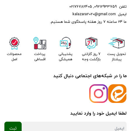
تلفن
09212933759
,
02176782405
ایمیل
kalazara2020@gmail.com
ما 24 ساعته 7 روز هفته پاسخگوی شما هستیم.
تحویل پست
7 روز گارانتی
پشتیبانی
پرداخت
محصولات
پیشتاز
بازگشت وجه
همیشگی
اقساطی
اصل
ما را در شبکه‌های اجتماعی دنبال کنید
لطفا ایمیل خود را وارد نمایید