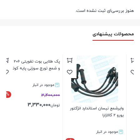
هنوز بررسی‌ای ثبت نشده است.
محصولات پیشنهادی
پارس C
بر
وایرشمع نیسان استاندارد انژکتور
پک طلایی بوت تقویتی 206 تیپ 2
یورو 2 کالازارا
و شمع تورچ سوزنی پایه کوتاه
موجود در انبار
موجود در انبار