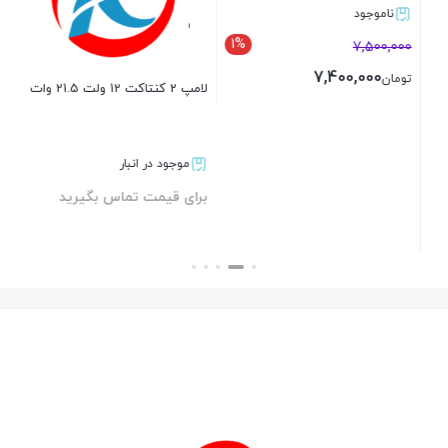
ناموجود
1%
7,500,000
7,400,000
تومان
م
لامپ 2 کنتاکت 12 ولت 21.5 وات
پنی
بستن
موجود در انبار
برای قیمت تماس بگیرید
بر
بستن