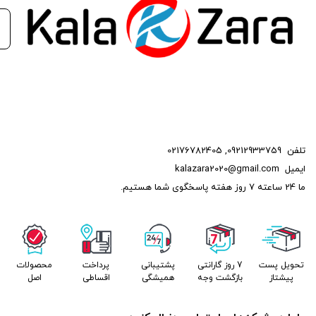
تلفن
09212933759
,
02176782405
ایمیل
kalazara2020@gmail.com
ما 24 ساعته 7 روز هفته پاسخگوی شما هستیم.
تحویل پست
7 روز گارانتی
پشتیبانی
پرداخت
محصولات
پیشتاز
بازگشت وجه
همیشگی
اقساطی
اصل