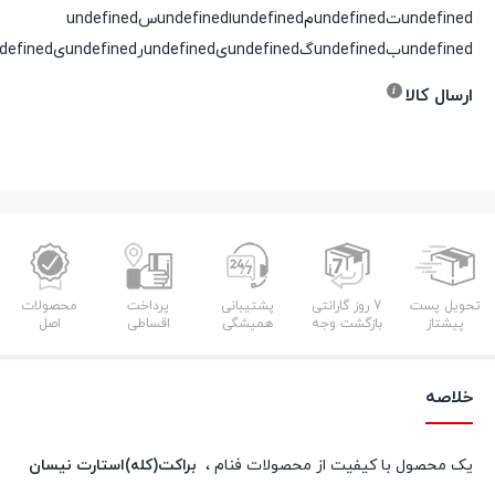
undefinedتundefinedمundefinedاundefinedسundefined
undefinedبundefinedگundefinedیundefinedرundefinedیundefinedدundefined
ارسال کالا
تحویل پست
7 روز گارانتی
پشتیبانی
پرداخت
محصولات
پیشتاز
بازگشت وجه
همیشگی
اقساطی
اصل
خلاصه
یک محصول با کیفیت از محصولات فنام ،
براکت(کله)استارت نیسان