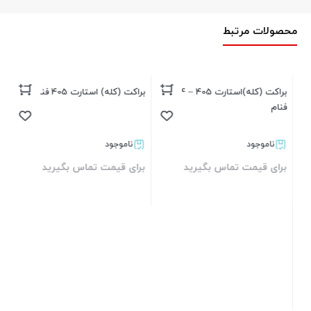
محصولات مرتبط
براکت (کله)استارت 405 – 4زغاله
براکت (کله) استارت 405 فنام
برا
فنام
ناموجود
ناموجود
برای قیمت تماس بگیرید
برای قیمت تماس بگیرید
بر
بستن
بستن