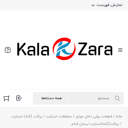
نمایش فهرست
خانه
/
قطعات برقی داخل موتور
/
متعلقات استارت
/
براکت (کله) استارت
/ براکت(کله)استارت نیسان فنام