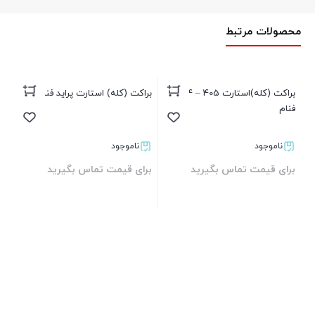
محصولات مرتبط
براکت (کله)استارت 405 – 4زغاله
براکت (کله) استارت پراید فنام
برا
فنام
ناموجود
ناموجود
برای قیمت تماس بگیرید
برای قیمت تماس بگیرید
بر
بستن
بستن