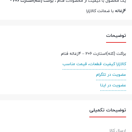
یک محصول با کیفیت از محصولات فنام ،
براکت (کله)استارت 206 -
4زغاله
با ضمانت کالازارا
توضیحات
براکت (کله)استارت 206 – 4زغاله فنام
کالازارا کیفیت قطعات، قیمت مناسب
عضویت در تلگرام
عضویت در ایتا
توضیحات تکمیلی
ارسال کالا