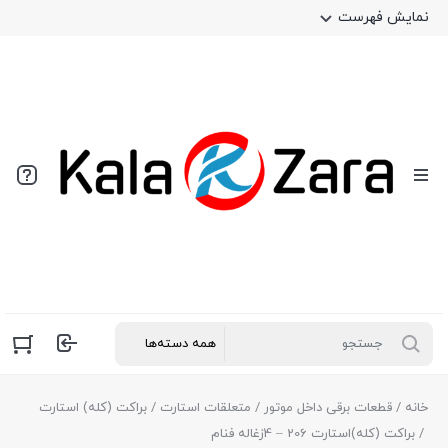
نمایش فهرست
خانه
/
قطعات برقی داخل موتور
/
متعلقات استارت
/
براکت (کله) استارت
/ براکت (کله)استارت 206 – 4زغاله فنام