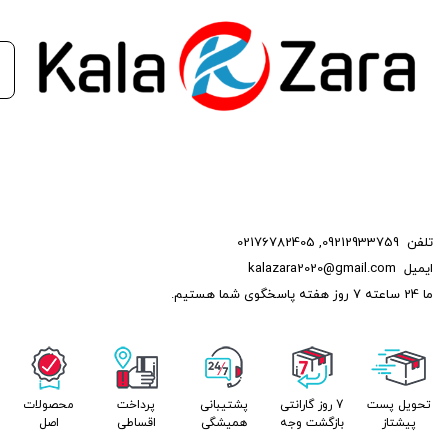
تلفن
09212933759
,
02176782405
ایمیل
kalazara2020@gmail.com
ما 24 ساعته 7 روز هفته پاسخگوی شما هستیم.
تحویل پست
7 روز گارانتی
پشتیبانی
پرداخت
محصولات
پیشتاز
بازگشت وجه
همیشگی
اقساطی
اصل