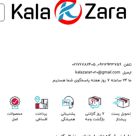
کالازارا کیفیت قطعات، قیمت مناسب
عضویت در تلگرام
عضویت در ایتا
تلفن
09212933759
,
02176782405
ایمیل
kalazara2020@gmail.com
ما 24 ساعته 7 روز هفته پاسخگوی شما هستیم.
تحویل پست
7 روز گارانتی
پشتیبانی
پرداخت
محصولات
پیشتاز
بازگشت وجه
همیشگی
اقساطی
اصل