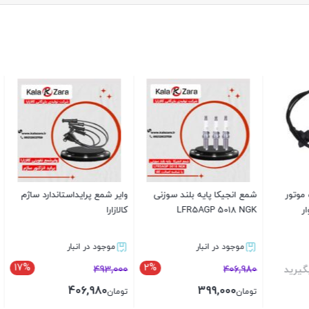
رایداستاندارد ساژم
لامپ بی سیم H1
شمع خودرو تورچ دو پلا
K6RDY مناسب انواع 
گازسوز ایرانی
ر انبار
موجود در انبار
ناموجود
17%
برای قیمت تماس بگیرید
262,000
259,000
406,
تومان