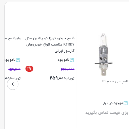
وایرشمع سوناتا تقویتی کالازارا
دسته موتور شماره2تیبا
ناموجود
موجود در انبار
2%
159,120
برای قیمت تماس بگیرید
156,000
تومان
تین مدل
خودروهای
بستن
بستن
1%