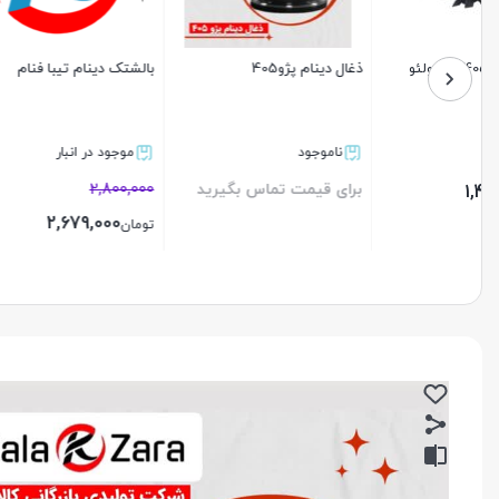
بالشتک دینام تیبا فنام
بالشتک دینام پراید کاربراتوری
فنام
فنام
موجود در انبار
ناموجود
ناموجو
2%
4%
2,800,000
2,250,000
برای قیم
2,200,000
2,679,000
تومان
تومان
بستن
بستن
بستن