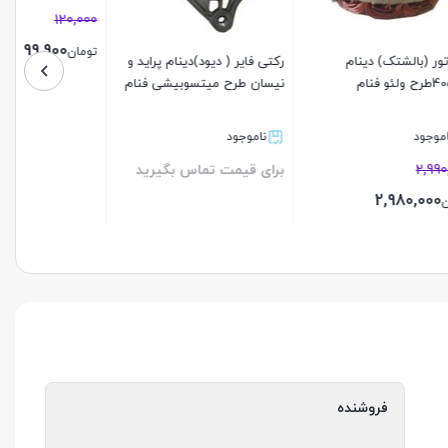
17%
120,000
99,900
تومان
راید و
رگلاتور دینام پژو206 فنام
 فنام
بستن
ناموجود
12%
رید
2,470,000
2,170,000
تومان
بستن
فروشنده