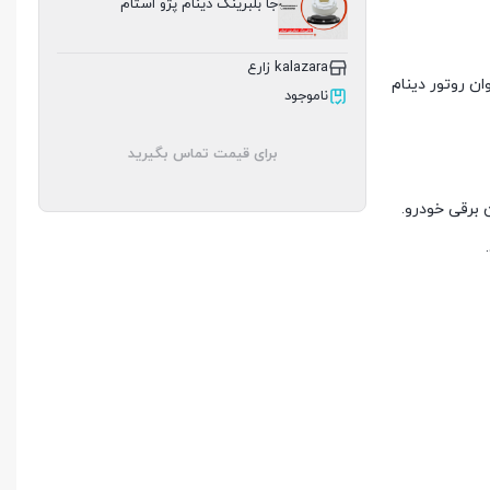
جا بلبرینگ دینام پژو استام
kalazara زارع
ن روتور دینام
ناموجود
برای قیمت تماس بگیرید
 برقی خودرو.