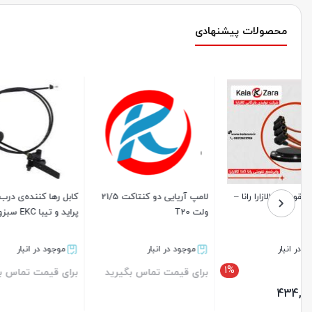
محصولات پیشنهادی
کابل رها کننده‌ی درب موتور
شمع انجیکا پایه بلند سوزنی
وایر شمع پ
پراید و تیبا EKC سبزوار
LFR5AGP 5018 NGK
کالازارا
موجود در انبار
موجود در انبار
موجود د
2%
برای قیمت تماس بگیرید
406,980
493,000
980
399,000
تومان
تومان