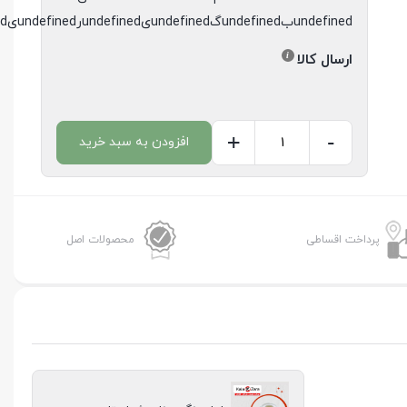
undefinedبundefinedگundefinedیundefinedرundefinedیundefinedدundefined
ارسال کالا
+
-
افزودن به سبد خرید
جا
بلبرینگ
دینام
پژو
پرداخت اقساطی
محصولات اصل
استام
عدد