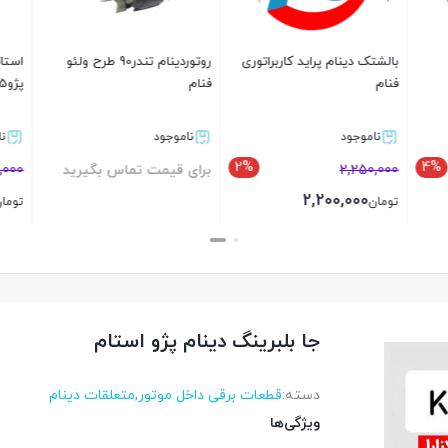
روتوردینام تندر90 طرح ولئو
استاتور (بالشتک) دینام
رکتی فایر ( دیود)دینام پ
پژو405طرح ولئو فنام
نیسان طرح میتسوبیشی
د
ناموجود
ناموجود
ت تماس بگیرید
2,990,000
برای قیمت تماس بگی
2,980,000
تومان
بستن
بستن
جا بلبرینگ دینام پژو استام
دسته:
قطعات برقی داخل موتور
,
متعلقات دینام
ویژگی‌ها