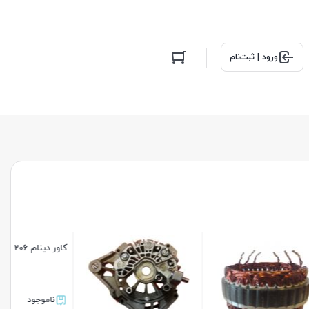
ورود | ثبت‌نام
کاور دینام 206
ناموجود