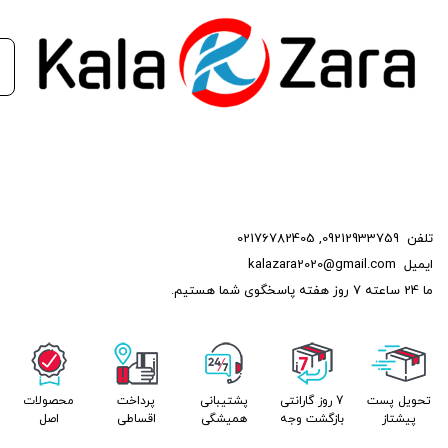
تلفن
09212933759
,
02176782405
ایمیل
kalazara2020@gmail.com
ما 24 ساعته 7 روز هفته پاسخگوی شما هستیم.
تحویل پست
7 روز گارانتی
پشتیبانی
پرداخت
محصولات
پیشتاز
بازگشت وجه
همیشگی
اقساطی
اصل