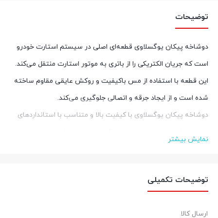
توضیحات
دوشاخه پیکان یوگسلاوی قطعه‌ای اصلی در سیستم استارت خودرو
است که جریان الکتریکی را از باتری به موتور استارت منتقل می‌کند.
این قطعه با استفاده از مس باکیفیت و روکش عایقی مقاوم ساخته
شده است و از ایجاد جرقه و اتصالی جلوگیری می‌کند.
دوشاخه پیکان یوگسلاوی با کیفیت بالا و متناسب با استانداردهای
خودروی شما، به شما اطمینان از یک استارت مطمئن و بدون دردسر را
نمایش بیشتر
می‌دهد. با نصب این قطعه، از روشن شدن سریع خودرو در هر شرایط
آب و هوایی لذت ببرید.یکی از قطعات حساس سیستم استارت خودرو
توضیحات تکمیلی
است که نقش مهمی در روشن شدن سریع و بدون مشکل خودرو ایفا
می‌کند. خرابی این قطعه می‌تواند منجر به استارت نخوردن خودرو
ارسال کالا
شود. بنابراین، استفاده از دوشاخه استارت با کیفیت و اورجینال از