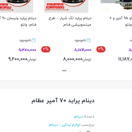
دینام 207و 95 آمپر و 6
دینام پراید تک شیار – طرح
دینام پ
لئو
میتسوبیشی فنام
فنام- ولئو
د
ناموجود
ناموجود
2%
2%
9,370,000
8,174,000
1
9,200,000
8,000,000
11,187,
تومان
تومان
بستن
بستن
دینام پراید 70 آمپر عظام
دسته:
دینام
برچسب:
لوازم یدکی ، دینام