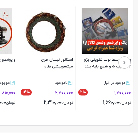
پک متوسط بوت تقویتی پژو
استاتور نیسان طرح
وایرشمع پرا
206 تیپ 5 و شمع پایه بلند
میتسوبیشی فنام
موجود در انبار
ناموجود
موجود د
14%
2%
810,000
2,700,000
1,700,000
000
2,310,000
1,660,000
تومان
تومان
تومان
بستن
بستن
بستن