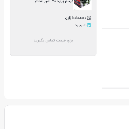
دینام پراید 70 آمپر عظام
kalazara زارع
ناموجود
برای قیمت تماس بگیرید