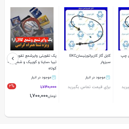
ی چپ
کابل گاز کاربراتورنیسانEKC
پک تقویتی وایرشمع تقویتی
سبزوار
تیبا ،ساینا و کوییک و شمع پایه
کوتاه
موجود در انبار
موجود در انبار
2%
رید
برای قیمت تماس بگیرید
1,740,000
1,700,000
تومان
بستن
بستن