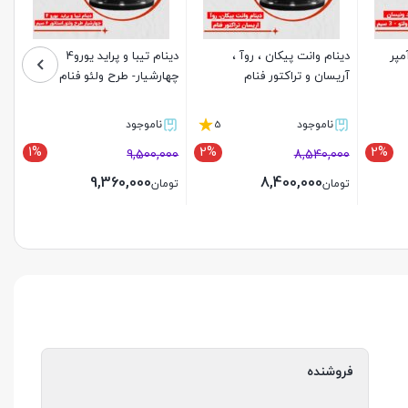
راید ونیسان 90 آمپر
دینام وانت پیکان ، روآ ،
دینام تیبا و پراید یورو4
آریسان و تراکتور فنام
چهارشیار- طرح ولئو فنام
5
ناموجود
ناموجود
1%
2%
2%
9,500,000
8,540,000
9,360,000
8,400,000
تومان
تومان
بستن
بستن
فروشنده