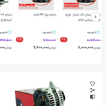
دینام نیسان تک شیار- طرح
دینام پژو R2 فنام
میتسوبیشی فنام
شیارطرح و
ناموجود
ناموجود
ناموجو
2%
2%
1,366,500
9,900,000
8,174,000
000
9,700,000
8,000,000
تومان
تومان
تومان
بستن
بستن
بستن