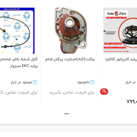
ید کاربراتور کالازارا
براکت(کله)استارت پیکان فنام
کابل ششه بالابر شاخه‌
پراید EKC سبزوار
ر انبار
ناموجود
موجود در انبار
1%
برای قیمت تماس بگیرید
برای قیمت تماس بگی
799,
بستن
بستن