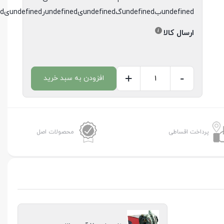
undefinedبundefinedگundefinedیundefinedرundefinedیundefinedدundefined
ارسال کالا
+
-
افزودن به سبد خرید
دینام
پراید
70
آمپر
پرداخت اقساطی
محصولات اصل
عظام
عدد