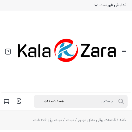
نمایش فهرست
خانه
/
قطعات برقی داخل موتور
/
دینام
/ دینام پژو 206 فنام