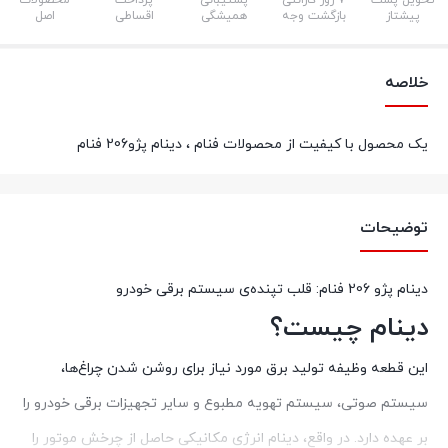
تحویل پست
7 روز گارانتی
پشتیبانی
پرداخت
محصولات
پیشتاز
بازگشت وجه
همیشگی
اقساطی
اصل
خلاصه
یک محصول با کیفیت از محصولات فنام ، دینام پژو206 فنام
توضیحات
دینام پژو 206 فنام: قلب تپنده‌ی سیستم برقی خودرو
دینام چیست؟
این قطعه وظیفه تولید برق مورد نیاز برای روشن شدن چراغ‌ها،
سیستم صوتی، سیستم تهویه مطبوع و سایر تجهیزات برقی خودرو را
بر عهده دارد. در واقع، دینام انرژی مکانیکی حاصل از چرخش موتور را