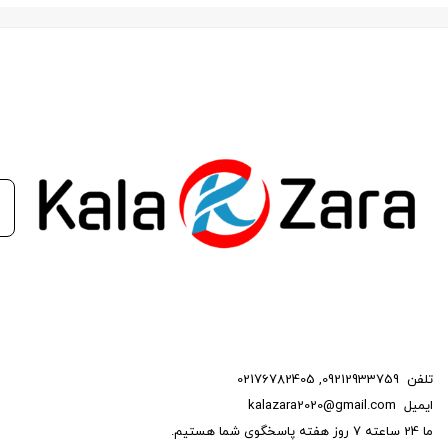
برای عملکرد صحیح تمامی سیستم‌های برقی خودرو تأمین می‌کند.
کاهش مصرف سوخت: دینام با راندمان بالا، انرژی کمتری مصرف
می‌کند و در نتیجه به کاهش مصرف سوخت خودرو کمک می‌کند.
افزایش طول عمر باتری: دینام با کیفیت، باتری را به طور مناسب شارژ
می‌کند و از تخلیه زودهنگام آن جلوگیری می‌کند.
علائم خرابی دینام:
روشن نشدن خودرو یا روشن شدن با مشکلافت ولتاژ باتریروشن
نشدن چراغ‌های جلو یا عقبکار نکردن تجهیزات برقی خودروبوی
سوختن از زیر کاپوت
نتیجه‌گیری:
تلفن
09212933759
,
02176782405
دینام 206 فنام به عنوان یک قطعه حیاتی در سیستم برقی خودرو،
ایمیل
kalazara2020@gmail.com
نقش مهمی در عملکرد صحیح خودرو ایفا می‌کند. استفاده از دینام با
ما 24 ساعته 7 روز هفته پاسخگوی شما هستیم.