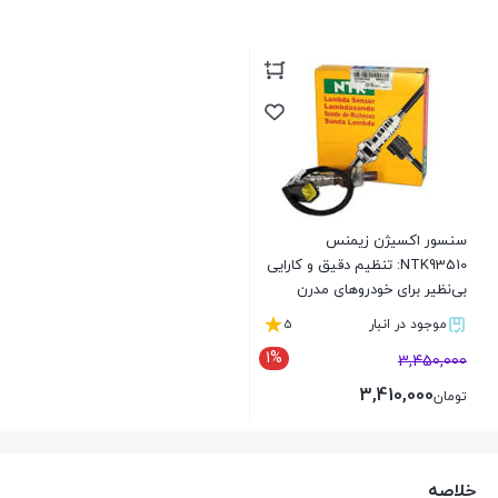
سنسور اکسیژن زیمنس
NTK93510: تنظیم دقیق و کارایی
بی‌نظیر برای خودروهای مدرن
5
موجود در انبار
1%
3,450,000
3,410,000
تومان
بستن
خلاصه