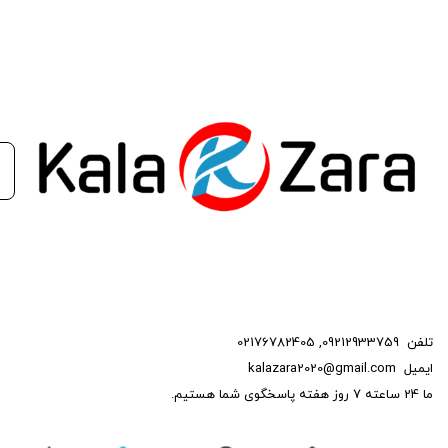
تلفن
09212933759
,
02176782405
ایمیل
kalazara2020@gmail.com
ما 24 ساعته 7 روز هفته پاسخگوی شما هستیم.