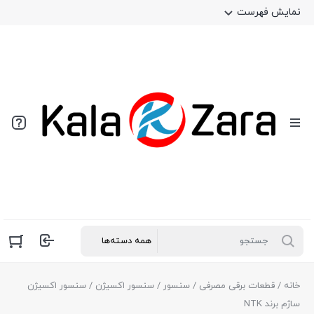
نمایش فهرست
خانه
/
قطعات برقی مصرفی
/
سنسور
/
سنسور اکسیژن
/ سنسور اکسیژن
ساژم برند NTK