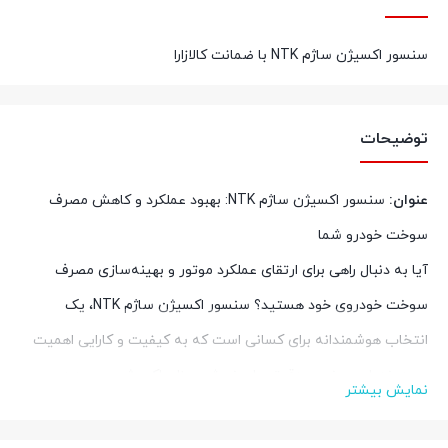
سنسور اکسیژن ساژم NTK با ضمانت کالازارا
توضیحات
عنوان:
سنسور اکسیژن ساژم NTK: بهبود عملکرد و کاهش مصرف
سوخت خودرو شما
آیا به دنبال راهی برای ارتقای عملکرد موتور و بهینه‌سازی مصرف
سوخت خودروی خود هستید؟ سنسور اکسیژن ساژم NTK، یک
انتخاب هوشمندانه برای کسانی است که به کیفیت و کارایی اهمیت
می‌دهند. این سنسور دقیق، با سنجش میزان اکسیژن موجود در
نمایش بیشتر
گازهای خروجی اگزوز، اطلاعات حیاتی را به واحد کنترل الکترونیکی
موتور (ECU) ارسال می‌کند. ECU با استفاده از این داده‌ها، نسبت