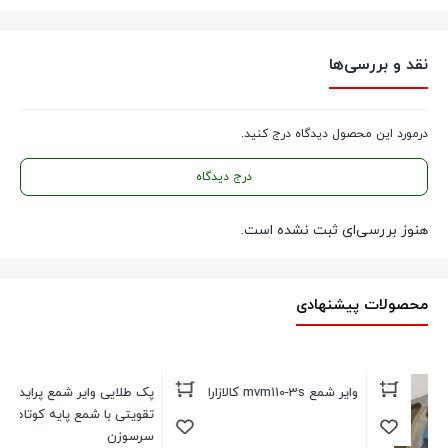
نقد و بررسی‌ها
درمورد این محصول دیدگاه درج کنید.
درج دیدگاه
هنوز بررسی‌ای ثبت نشده است.
محصولات پیشنهادی
وایر شمع mvm110-3s کالازارا
پک طلایی وایر شمع پراید ساژم
دست
تقویتی با شمع پایه کوتاه دنسو دو
سرسوزن