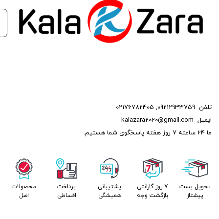
تلفن
09212933759
,
02176782405
ایمیل
kalazara2020@gmail.com
ما 24 ساعته 7 روز هفته پاسخگوی شما هستیم.
تحویل پست
7 روز گارانتی
پشتیبانی
پرداخت
محصولات
پیشتاز
بازگشت وجه
همیشگی
اقساطی
اصل