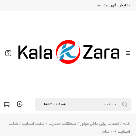
نمایش فهرست
خانه
/
قطعات برقی داخل موتور
/
متعلقات استارت
/
شفت استارت
/ شفت
استارت 206 فنام