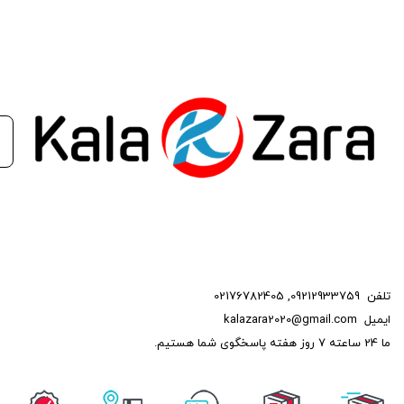
تلفن
09212933759
,
02176782405
ایمیل
kalazara2020@gmail.com
ما 24 ساعته 7 روز هفته پاسخگوی شما هستیم.