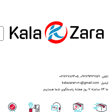
تلفن
09212933759
,
02176782405
ایمیل
kalazara2020@gmail.com
ما 24 ساعته 7 روز هفته پاسخگوی شما هستیم.