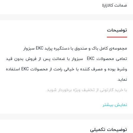
ضمانت کالازارلا
توضیحات
مجموعه‌ی کامل باک و صندوق با دستگیره پراید EKC سبزوار
تمامی محصولات
EKC
سبزوار با ضمانت پس از فروش بدون قید
وشرط بوده و مصرف کننده با خیالی راحت از محصولات
EKC
استفاده
نماید
.
با خرید کارتونی از تخفیف ویژه برخوردار شوید
.
اصل بخر اما به قیمت بخر
نمایش بیشتر
برای کسب اطلاعات بیشتر در خصوص خرید عمده و کارتنی با شماره
09212933759 تماس حاصل نمایید.
توضیحات تکمیلی
کالازارا کیفیت قطعات، قیمت مناسب