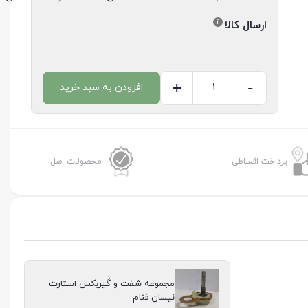
ارسال کالا
+
-
افزودن به سبد خرید
مجموعه
شفت
و
گیربکس
پرداخت اقساطی
محصولات اصل
استارت
نیسان
فنام
عدد
مجموعه شفت و گیربکس استارت
نیسان فنام