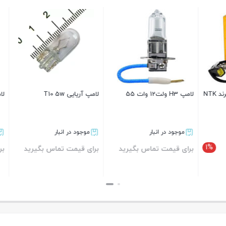
پک ویژه وایرشمع چانگ
شمع انجیکا لیزر
موجود در انبار
4,060,000
3,990,000
تومان
دل ۱۰ تایی
شمع پایه بلند تورچ KL6RTC
بستن
 در انبار
موجود در انبار
1%
یمت تماس بگیرید
353,000
348,000
تومان
ن
بستن