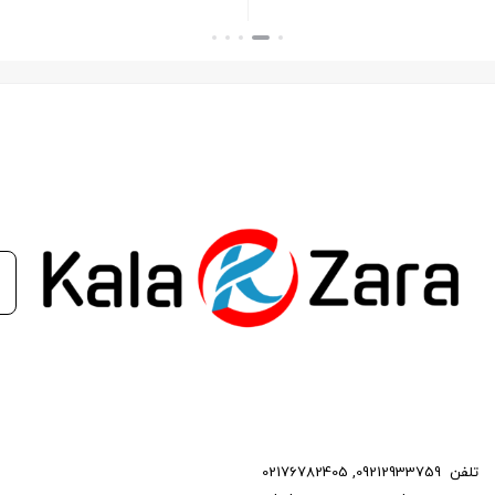
بستن
بستن
تلفن
09212933759
,
02176782405