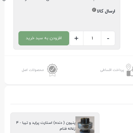
ارسال کالا
+
-
افزودن به سبد خرید
پنیون
(
دنده)
استارت
پرداخت اقساطی
محصولات اصل
پراید
و
تیبا
-
4
زغاله
پنیون ( دنده) استارت پراید و تیبا - 4
فنام
زغاله فنام