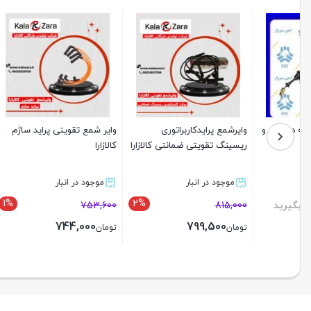
وایرشمع پرایدکاربراتوری
وایر شمع تقویتی پراید ساژم
پک طلایی 
ریسینگ تقویتی ضمانتی کالازارا
کالازارا
tu5و ش
بلند
موجود در انبار
موجود در انبار
ناموجو
1%
2%
,400,000
753,600
815,000
000
744,000
799,500
تومان
تومان
تومان
بستن
بستن
بستن