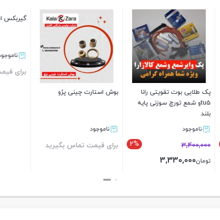
گیربکس استارت 206 فنام
ناموجود
برای قیمت تماس بگی
بوت تقویتی رانا
بوش استارت چینی پژو
مع تورچ سوزنی پایه
بستن
د
ناموجود
2%
3
برای قیمت تماس بگیرید
3,330,
بستن