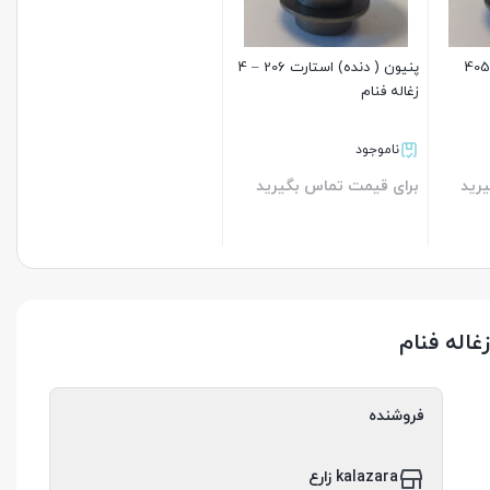
نیون ( دنده) استارت 405
پنیون ( دنده) استارت 206 – 4
زغاله فنام
ناموجود
رید
برای قیمت تماس بگیرید
بستن
فروشنده
kalazara زارع