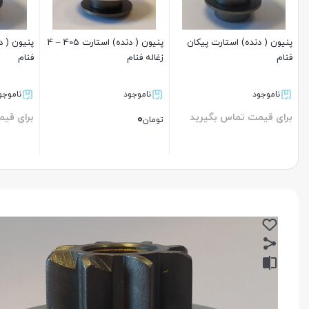
پنیون ( دنده) استارت پیکان
پنیون ( دنده) استارت 405 – 4
پنیون ( د
فنام
زغاله فنام
فنام
ناموجود
ناموجود
ناموجو
برای قیمت تماس بگیرید
برای قی
0
تومان
بستن
بستن
بستن