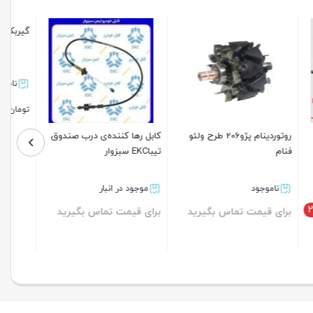
گیربکس استارت پژو ایسکرافنام
ناموجود
203,800
تومان
20 طرح ولئو
کابل رها کننده‌ی درب صندوق
تیباEKC سبزوار
بستن
موجود در انبار
رید
برای قیمت تماس بگیرید
بستن