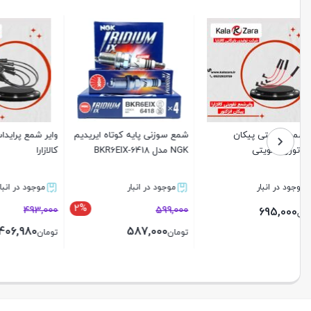
شمع سوزنی پایه کوتاه ایریدیم
وایر شمع پرایداستاندارد ساژم
ذغال دینام پ
NGK مدل BKR6EIX-6418
کالازارا
موجود در انبار
موجود در انبار
ناموجو
17%
2%
599,000
493,000
برای قیم
406,980
587,000
تومان
تومان
بستن
بستن
بستن