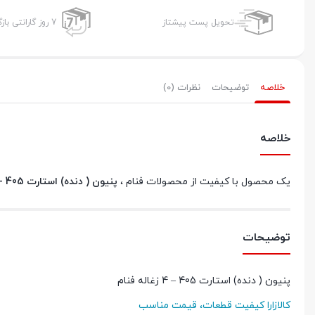
تحویل پست پیشتاز
7 روز گارانتی بازگشت وجه
خلاصه
توضیحات
نظرات (0)
خلاصه
یک محصول با کیفیت از محصولات فنام ،
پنیون ( دنده) استارت 405 - 4 زغاله
توضیحات
پنیون ( دنده) استارت 405 – 4 زغاله فنام
کالازارا کیفیت قطعات، قیمت مناسب