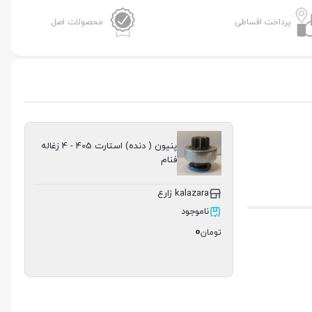
پرداخت اقساطی
محصولات اصل
پنیون ( دنده) استارت 405 - 4 زغاله
فنام
kalazara زارع
ناموجود
0
تومان