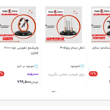
ژو405
وایرشمع تقویتی مزدا 2000
روتوردینام پژو6
کالازارا
فنام
د
موجود در انبار
ناموجود
2%
ت تماس بگیرید
815,000
برای قیمت تماس بگی
799,500
تومان
بستن
بستن